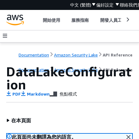
中文 (繁體)
偏好設定
聯絡我們
開始使用
服務指南
開發人員工具
Documentation
Amazon Security Lake
API Reference
DataLakeConfigurat
Documentation
Amazon Security Lake
API Reference
ion
PDF
Markdown
焦點模式
在本頁面
此頁面尚未翻譯為您的語言。