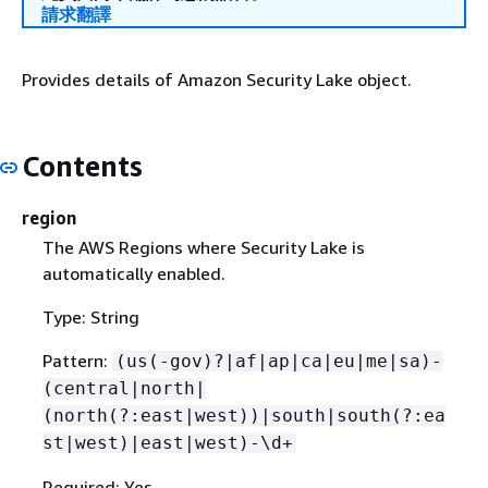
請求翻譯
Provides details of Amazon Security Lake object.
Contents
region
The AWS Regions where Security Lake is
automatically enabled.
Type: String
Pattern:
(us(-gov)?|af|ap|ca|eu|me|sa)-
(central|north|
(north(?:east|west))|south|south(?:ea
st|west)|east|west)-\d+
Required: Yes