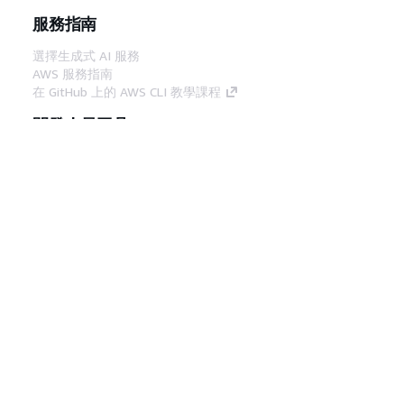
服務指南
選擇生成式 AI 服務
AWS 服務指南
在 GitHub 上的 AWS CLI 教學課程
開發人員工具
AWS 程式碼範例庫
AWS CLI
AWS 建構家中心
AWS 開發人員工具部落格
實用的連結
下載 AWS 文件 MCP 伺服器
登入 AWS Console
AWS re:Post
隱私權
網站條款
Cookie 偏好設定
©
2026, Amazon Web Services, Inc.或其附屬公司。保留