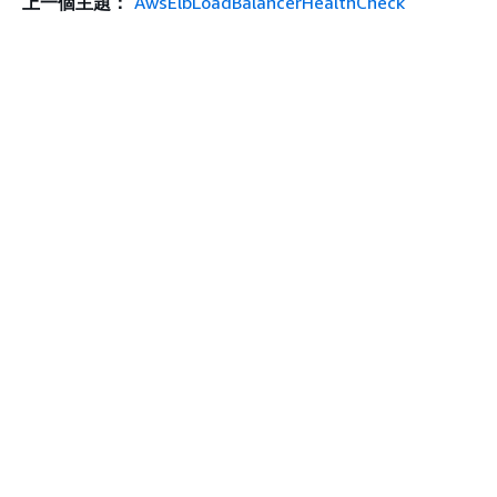
上一個主題：
AwsElbLoadBalancerHealthCheck