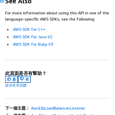
See Also
For more information about using this API in one of the
language-specific AWS SDKs, see the following:
AWS SDK for C++
AWS SDK for Java V2
AWS SDK for Ruby V3
此頁面是否有幫助？
是
否
提供意見回饋
下一個主題：
AwsElbLoadBalancerListener