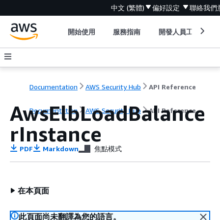
中文 (繁體)
偏好設定
聯絡我們
開始使用
服務指南
開發人員工具
Documentation
AWS Security Hub
API Reference
AwsElbLoadBalance
Documentation
AWS Security Hub
API Reference
rInstance
PDF
Markdown
焦點模式
在本頁面
此頁面尚未翻譯為您的語言。