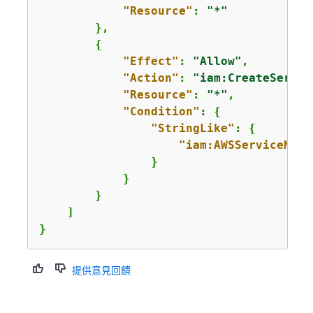
"Resource"
: 
"*"
        },

{
"Effect"
: 
"Allow"
,

"Action"
: 
"iam:CreateServic
"Resource"
: 
"*"
,

"Condition"
: 
{
"StringLike"
: 
{
"iam:AWSServiceName
                }

            }

        }

    ]

}
提供意見回饋