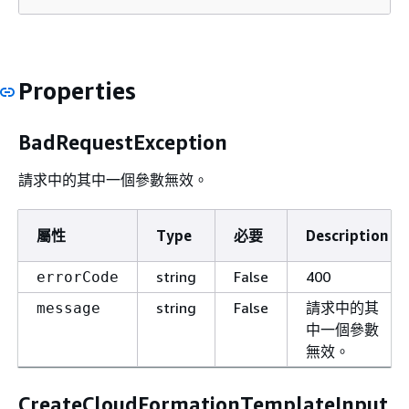
Properties
BadRequestException
請求中的其中一個參數無效。
屬性
Type
必要
Description
string
False
400
errorCode
string
False
請求中的其
message
中一個參數
無效。
CreateCloudFormationTemplateInput