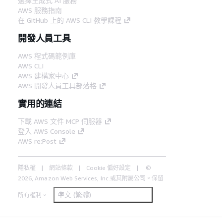
選擇生成式 AI 服務
AWS 服務指南
在 GitHub 上的 AWS CLI 教學課程
開發人員工具
AWS 程式碼範例庫
AWS CLI
AWS 建構家中心
AWS 開發人員工具部落格
實用的連結
下載 AWS 文件 MCP 伺服器
登入 AWS Console
AWS re:Post
隱私權
網站條款
Cookie 偏好設定
©
2026, Amazon Web Services, Inc.或其附屬公司。保留
中文 (繁體)
所有權利。