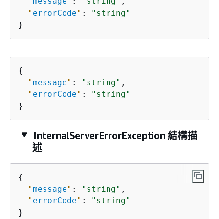
"
message
"
: 
"string"
,

"
errorCode
"
: 
"string"
}
{
"
message
"
: 
"string"
,

"
errorCode
"
: 
"string"
}
InternalServerErrorException 結構描
述
{
"
message
"
: 
"string"
,

"
errorCode
"
: 
"string"
}