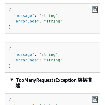
{
"
message
"
: 
"string"
,

"
errorCode
"
: 
"string"
}
{
"
message
"
: 
"string"
,

"
errorCode
"
: 
"string"
}
TooManyRequestsException 結構描
述
{