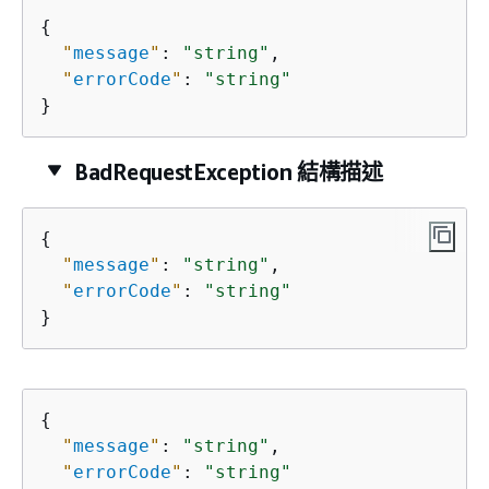
{
"
message
"
: 
"string"
,

"
errorCode
"
: 
"string"
}
BadRequestException 結構描述
{
"
message
"
: 
"string"
,

"
errorCode
"
: 
"string"
}
{
"
message
"
: 
"string"
,

"
errorCode
"
: 
"string"