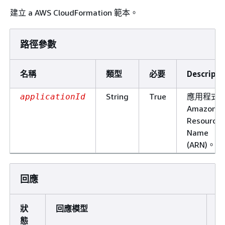
建立 a AWS CloudFormation 範本。
路徑參數
名稱
類型
必要
Descripti
String
True
應用程式
applicationId
Amazon
Resource
Name
(ARN)。
回應
狀
回應模型
D
態