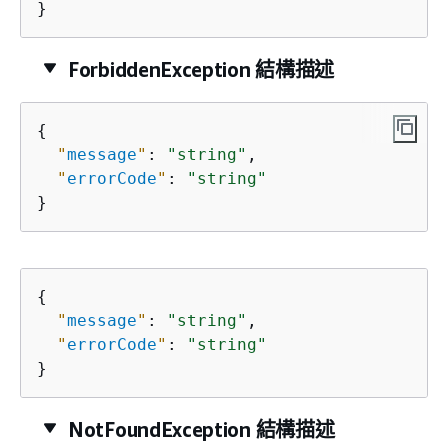
}
ForbiddenException 結構描述
{
"
message
"
: 
"string"
,

"
errorCode
"
: 
"string"
}
{
"
message
"
: 
"string"
,

"
errorCode
"
: 
"string"
}
NotFoundException 結構描述