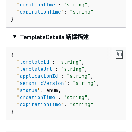
"
creationTime
"
: 
"string"
,

"
expirationTime
"
: 
"string"
}
TemplateDetails 結構描述
{
"
templateId
"
: 
"string"
,

"
templateUrl
"
: 
"string"
,

"
applicationId
"
: 
"string"
,

"
semanticVersion
"
: 
"string"
,

"
status
"
: enum,

"
creationTime
"
: 
"string"
,

"
expirationTime
"
: 
"string"
}