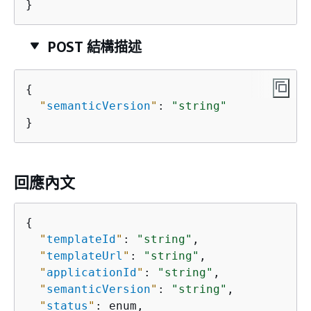
}
POST 結構描述
{
"
semanticVersion
"
: 
"string"
}
回應內文
{
"
templateId
"
: 
"string"
,

"
templateUrl
"
: 
"string"
,

"
applicationId
"
: 
"string"
,

"
semanticVersion
"
: 
"string"
,

"
status
"
: enum,
