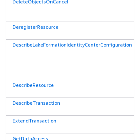
DeleteObjectsOnCancel
DeregisterResource
DescribeLakeFormationIdentityCenterConfiguration
DescribeResource
DescribeTransaction
ExtendTransaction
GetDataAccess