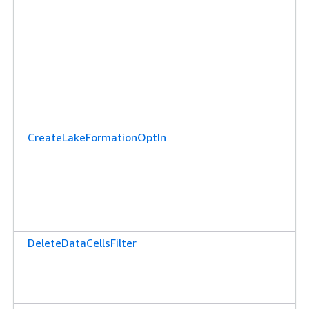
CreateLakeFormationOptIn
DeleteDataCellsFilter