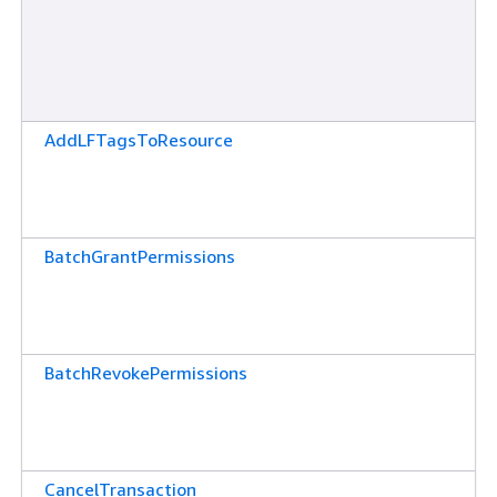
AddLFTagsToResource
BatchGrantPermissions
BatchRevokePermissions
CancelTransaction