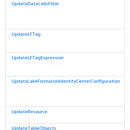
UpdateDataCellsFilter
UpdateLFTag
UpdateLFTagExpression
UpdateLakeFormationIdentityCenterConfiguration
UpdateResource
UpdateTableObjects