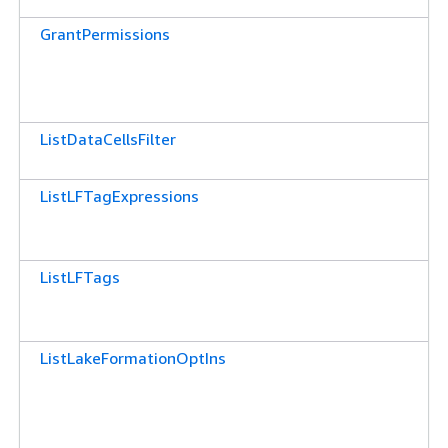
GrantPermissions
ListDataCellsFilter
ListLFTagExpressions
ListLFTags
ListLakeFormationOptIns