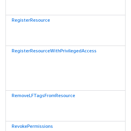
RegisterResource
RegisterResourceWithPrivilegedAccess
RemoveLFTagsFromResource
RevokePermissions