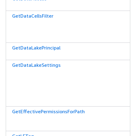
GetDataCellsFilter
GetDataLakePrincipal
GetDataLakeSettings
GetEffectivePermissionsForPath
GetLFTag