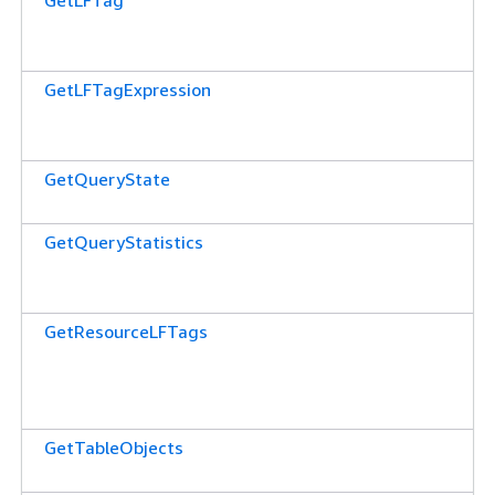
GetLFTagExpression
GetQueryState
GetQueryStatistics
GetResourceLFTags
GetTableObjects