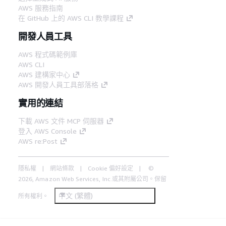
AWS 服務指南
在 GitHub 上的 AWS CLI 教學課程
開發人員工具
AWS 程式碼範例庫
AWS CLI
AWS 建構家中心
AWS 開發人員工具部落格
實用的連結
下載 AWS 文件 MCP 伺服器
登入 AWS Console
AWS re:Post
隱私權
網站條款
Cookie 偏好設定
©
2026, Amazon Web Services, Inc.或其附屬公司。保留
中文 (繁體)
所有權利。