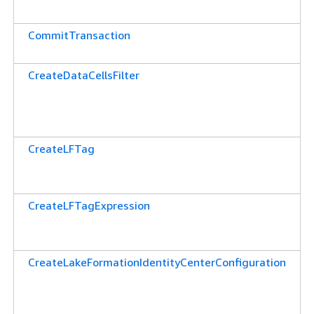
CommitTransaction
CreateDataCellsFilter
CreateLFTag
CreateLFTagExpression
CreateLakeFormationIdentityCenterConfiguration