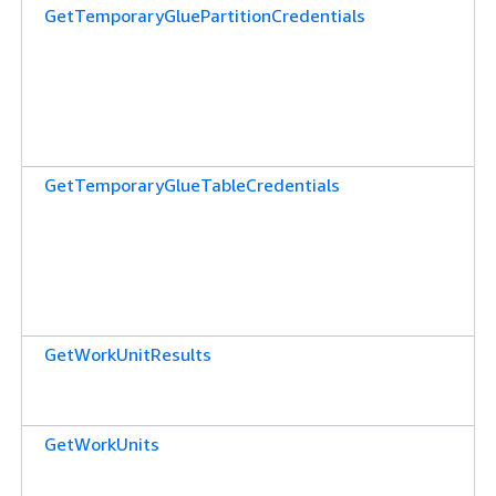
GetTemporaryGluePartitionCredentials
GetTemporaryGlueTableCredentials
GetWorkUnitResults
GetWorkUnits