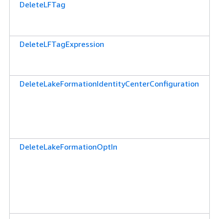
DeleteLFTag
DeleteLFTagExpression
DeleteLakeFormationIdentityCenterConfiguration
DeleteLakeFormationOptIn