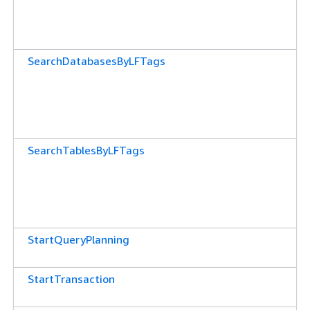
SearchDatabasesByLFTags
SearchTablesByLFTags
StartQueryPlanning
StartTransaction