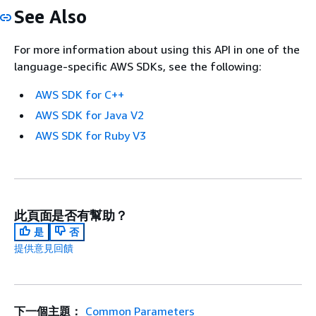
See Also
For more information about using this API in one of the
language-specific AWS SDKs, see the following:
AWS SDK for C++
AWS SDK for Java V2
AWS SDK for Ruby V3
此頁面是否有幫助？
是
否
提供意見回饋
下一個主題：
Common Parameters