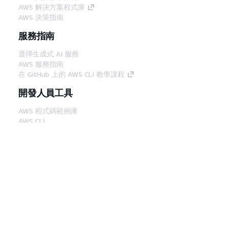
AWS 解決方案程式庫
AWS 決策指南
服務指南
選擇生成式 AI 服務
AWS 服務指南
在 GitHub 上的 AWS CLI 教學課程
開發人員工具
AWS 程式碼範例庫
AWS CLI
AWS 建構家中心
AWS 開發人員工具部落格
實用的連結
下載 AWS 文件 MCP 伺服器
登入 AWS Console
AWS re:Post
隱私權
網站條款
Cookie 偏好設定
©