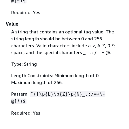
@]*)$
Required: Yes
Value
A string that contains an optional tag value. The
string length should be between 0 and 256
characters. Valid characters include a-z, A-Z, 0-9,
space, and the special characters _ - . : / = + @.
Type: String
Length Constraints: Minimum length of 0.
Maximum length of 256.
Pattern:
^([\p
{
L}\p
{
Z}\p
{
N}_.:/=+\-
@]*)$
Required: Yes