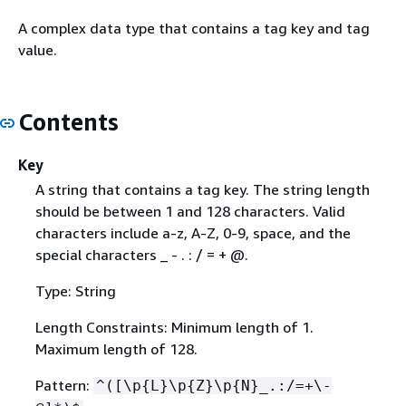
A complex data type that contains a tag key and tag
value.
Contents
Key
A string that contains a tag key. The string length
should be between 1 and 128 characters. Valid
characters include a-z, A-Z, 0-9, space, and the
special characters _ - . : / = + @.
Type: String
Length Constraints: Minimum length of 1.
Maximum length of 128.
Pattern:
^([\p
{
L}\p
{
Z}\p
{
N}_.:/=+\-