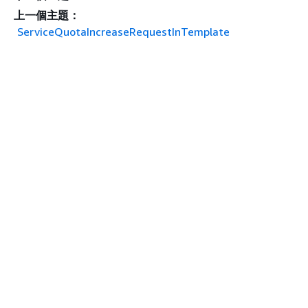
上一個主題：
ServiceQuotaIncreaseRequestInTemplate