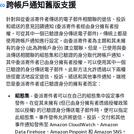
跨帳戶通知舊版支援
針對與從委派寄件者傳送的電子郵件相關聯的退信、投訴
和遞送的意見回饋通知 (委派寄件者經由身分擁有者授
權，可從其中一個已驗證身分傳送電子郵件)，傳統上都是
使用跨帳戶通知進行設定，由委派寄件者為主題和其未擁
有的身分 (此為跨帳戶身分) 建立關聯。但是，已使用與委
派傳送相關聯的組態集和已驗證的身分取代跨帳戶通知，
其中委派寄件者已由身分擁有者授權，可以使用其中一個
已驗證的身分傳送電子郵件。此新方法允許透過以下兩種
途徑靈活地設定退信、投訴、遞送和其他事件通知，端視
您是委派寄件者或已驗證身分的擁有者而定：
組態集
- 委派寄件者可以在自己的組態集中設定事件
發佈，在從其未擁有 (但已由身分擁有者透過授權政策
加以授權) 的已驗證身分傳送電子郵件時，便可以指定
此組態集。事件發佈允許將退信、投訴、交付和其他
事件通知發佈至 Amazon CloudWatch、Amazon
Data Firehose、Amazon Pinpoint 和 Amazon SNS。