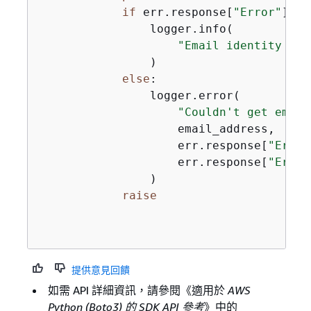
if
 err.response[
"Error"
][
"C
                logger.info(

"Email identity %s 
                )

else
:

                logger.error(

"Couldn't get email
                    email_address,

                    err.response[
"Error
                    err.response[
"Error
                )

raise
提供意見回饋
如需 API 詳細資訊，請參閱《適用於
AWS
Python (Boto3) 的 SDK API 參考
》中的