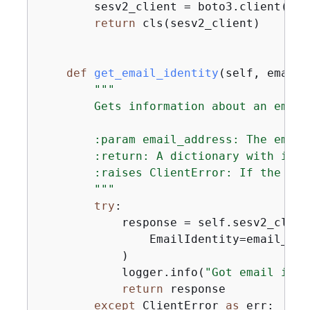
        sesv2_client = boto3.client(
"se
return
 cls(sesv2_client)

def
get_email_identity
(
self, email_
"""

        Gets information about an email
        :param email_address: The email
        :return: A dictionary with iden
        :raises ClientError: If the ide
        """
try
:

            response = self.sesv2_clien
                EmailIdentity=email_addr
            )

            logger.info(
"Got email iden
return
 response

except
 ClientError 
as
 err:
