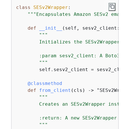
class
SESv2Wrapper
:
"""Encapsulates Amazon SESv2 email 
def
__init__
(
self, sesv2_client: 
An
"""

        Initializes the SESv2Wrapper wi
        :param sesv2_client: A Boto3 SES
        """
        self.sesv2_client = sesv2_client
    @classmethod
def
from_client
(
cls
) -> "SESv2Wrapp
"""

        Creates an SESv2Wrapper instanc
        :return: A new SESv2Wrapper inst
        """