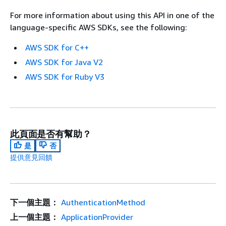
For more information about using this API in one of the
language-specific AWS SDKs, see the following:
AWS SDK for C++
AWS SDK for Java V2
AWS SDK for Ruby V3
此頁面是否有幫助？
是
否
提供意見回饋
下一個主題：
AuthenticationMethod
上一個主題：
ApplicationProvider