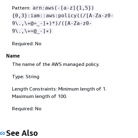
Pattern:
arn:aws(-[a-z]
{
1,5})
{
0,3}:iam::aws:policy((/[A-Za-z0-
9\.,\+@=_-]+)*)/([A-Za-z0-
9\.,\+=@_-]+)
Required: No
Name
The name of the AWS managed policy.
Type: String
Length Constraints: Minimum length of 1.
Maximum length of 100.
Required: No
See Also