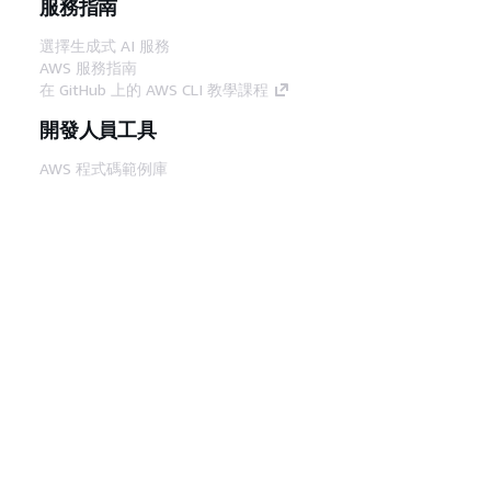
服務指南
選擇生成式 AI 服務
AWS 服務指南
在 GitHub 上的 AWS CLI 教學課程
開發人員工具
AWS 程式碼範例庫
AWS CLI
AWS 建構家中心
AWS 開發人員工具部落格
實用的連結
下載 AWS 文件 MCP 伺服器
登入 AWS Console
AWS re:Post
隱私權
網站條款
Cookie 偏好設定
©
2026, Amazon Web Services, Inc.或其附屬公司。保留
中文 (繁體)
所有權利。