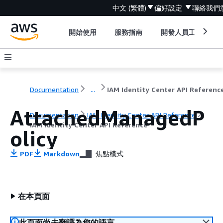
中文 (繁體)
偏好設定
聯絡我們
開始使用
服務指南
開發人員工具
Documentation
...
IAM Identity Center API Referenc
AttachedManagedP
Documentation
IAM Identity Center API Reference
IAM Identity Center API Reference
olicy
PDF
Markdown
焦點模式
在本頁面
此頁面尚未翻譯為您的語言。