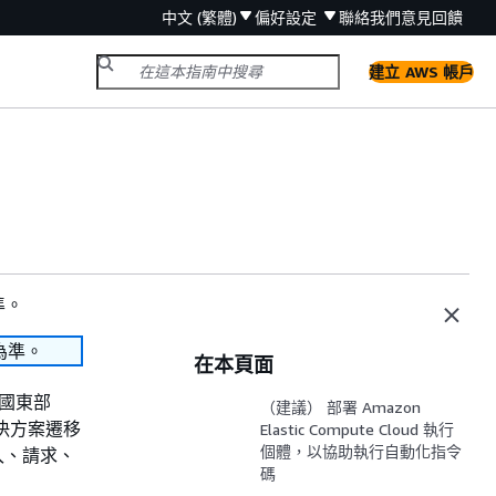
中文 (繁體)
偏好設定
聯絡我們
意見回饋
建立 AWS 帳戶
準。
為準。
在本頁面
美國東部
（建議） 部署 Amazon
決方案遷移
Elastic Compute Cloud 執行
個體，以協助執行自動化指令
入、請求、
碼