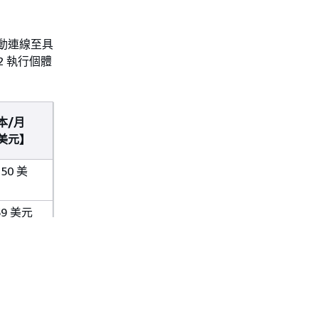
，以自動連線至具
C2 執行個體
本/月
美元】
.50 美
59 美元
20.09
服務的定價