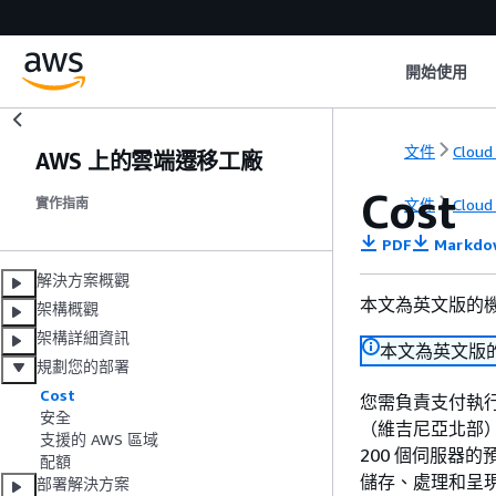
開始使用
文件
Cloud
AWS 上的雲端遷移工廠
Cost
文件
Cloud
實作指南
PDF
Markdo
解決方案概觀
本文為英文版的
架構概觀
架構詳細資訊
本文為英文版
規劃您的部署
Cost
您需負責支付執行
安全
（維吉尼亞北部
支援的 AWS 區域
200 個伺服器
配額
儲存、處理和呈
部署解決方案