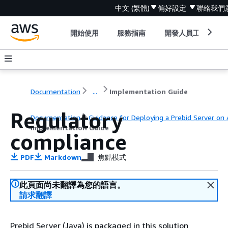
中文 (繁體)
偏好設定
聯絡我們
開始使用
服務指南
開發人員工具
Documentation
...
Implementation Guide
Regulatory
Documentation
Guidance for Deploying a Prebid Server on
Implementation Guide
compliance
PDF
Markdown
焦點模式
此頁面尚未翻譯為您的語言。
請求翻譯
Prebid Server (Java) is packaged in this solution