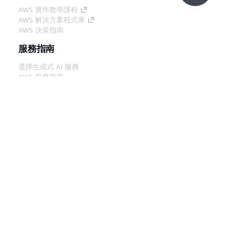
AWS 實作教學課程
AWS 解決方案程式庫
AWS 決策指南
服務指南
選擇生成式 AI 服務
AWS 服務指南
在 GitHub 上的 AWS CLI 教學課程
開發人員工具
AWS 程式碼範例庫
AWS CLI
AWS 建構家中心
AWS 開發人員工具部落格
實用的連結
下載 AWS 文件 MCP 伺服器
登入 AWS Console
AWS re:Post