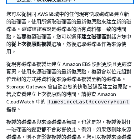
您可以從相同 AWS 區域中的任何現有快取磁碟區建立新
的磁碟區。使用所選取磁碟區的最新復原點來建立新的磁
碟區。
磁碟區復原點
是磁碟區的所有資料都一致的時間
點。若要複製磁碟區，您可以選擇
建立磁碟區
對話方塊中
的
從上次復原點複製
選項，然後選取磁碟區作為來源使
用。
從現有磁碟區複製比建立 Amazon EBS 快照更快且更經濟
實惠。使用來源磁碟區的最新復原點，複製會以位元組對
位元組的方式將資料從來源磁碟區複製至新的磁碟區。
Storage Gateway 會自動為您的快取磁碟區建立復原點。
若要查看建立上次復原點的時間，請檢查 Amazon
CloudWatch 中的
TimeSinceLastRecoveryPoint
指標。
複製的磁碟區與來源磁碟區無關。也就是說，複製後對任
一磁碟區的變更都不會影響彼此。例如，如果您刪除來源
磁碟區，則不會影響複製的磁碟區。您可以複製來源磁碟