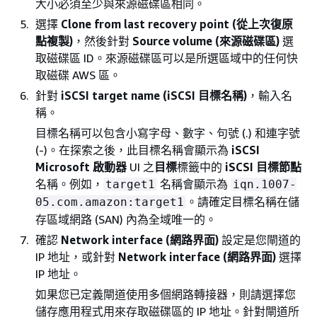
大小必須至少與來源磁碟區相同。
選擇
Clone from last recovery point (從上次復原
點複製)
，然後針對
Source volume (來源磁碟區)
選
取磁碟區 ID。來源磁碟區可以是所選區域中的任何快
取磁碟 AWS 區。
針對
iSCSI target name (iSCSI 目標名稱)
，輸入名
稱。
目標名稱可以包含小寫字母、數字、句號 (.) 和連字號
(-)。在探索之後，此目標名稱會顯示為
iSCSI
Microsoft 啟動器
UI 之
目標
標籤中的
iSCSI 目標節點
名稱。例如，
名稱會顯示為
target1
iqn.1007-
。請確定目標名稱在儲
05.com.amazon:target1
存區域網路 (SAN) 內為全域唯一的。
確認
Network interface (網路界面)
設定是您閘道的
IP 地址，或針對
Network interface (網路界面)
選擇
IP 地址。
如果您已定義閘道使用多個網路轉接器，則請選擇您
儲存應用程式用來存取磁碟區的 IP 地址。針對閘道所