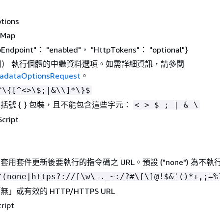
tions
Map
pEndpoint"： "enabled"， "HttpTokens"： "optional"}
用） 執行個體的中繼資料選項。如需詳細資訊，請參閱
tadataOptionsRequest
。
^\
{
[^<>\$;|&\\]*\}$
大括號
{
} 包裝，且不能包含這些字元：
< > $ ; | & \
cript
 套用套件更新後要執行的指令碼之 URL。預設 ("none") 為不
^(none|https?://[\w\-._~:/?#\[\]@!$&'()*+,;=%
」或有效的 HTTP/HTTPS URL
ript