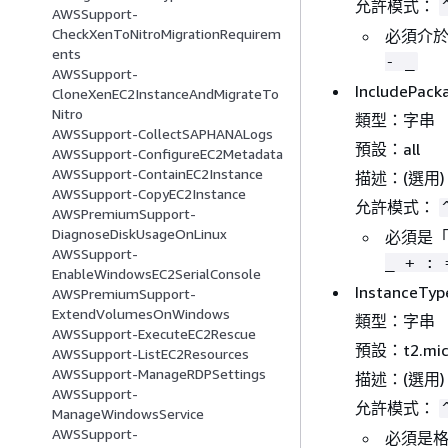
允許模式：
AWSSupport-
CheckXenToNitroMigrationRequirem
必須介於
ents
- _
AWSSupport-
IncludePack
CloneXenEC2InstanceAndMigrateTo
Nitro
類型：字串
AWSSupport-CollectSAPHANALogs
預設：all
AWSSupport-ConfigureEC2Metadata
AWSSupport-ContainEC2Instance
描述：(選用)
AWSSupport-CopyEC2Instance
允許模式：
AWSPremiumSupport-
DiagnoseDiskUsageOnLinux
必須是
AWSSupport-
_ + : 
EnableWindowsEC2SerialConsole
InstanceTyp
AWSPremiumSupport-
ExtendVolumesOnWindows
類型：字串
AWSSupport-ExecuteEC2Rescue
預設：t2.mic
AWSSupport-ListEC2Resources
AWSSupport-ManageRDPSettings
描述：(選用
AWSSupport-
允許模式：
ManageWindowsService
AWSSupport-
必須是格