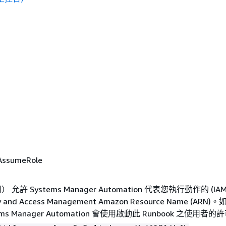
AssumeRole
允許 Systems Manager Automation 代表您執行動作的 (IA
ty and Access Management Amazon Resource Name (AR
ms Manager Automation 會使用啟動此 Runbook 之使用者的