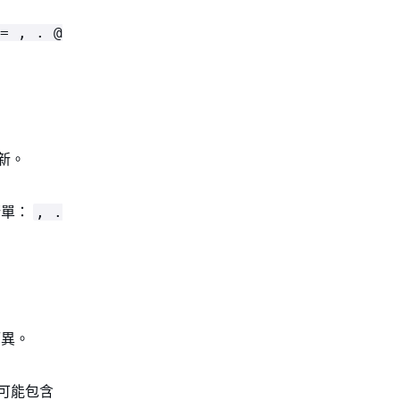
= , . @
更新。
清單：
, .
而異。
首可能包含