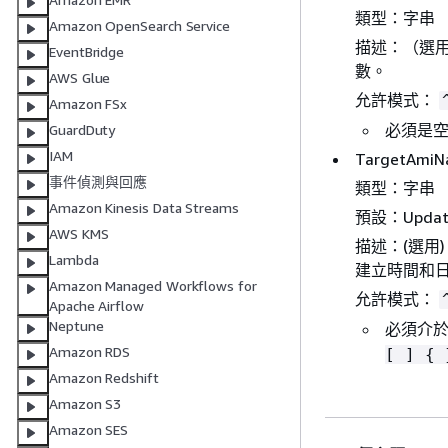
類型：字串
Amazon OpenSearch Service
描述：（選用
EventBridge
數。
AWS Glue
允許模式：
Amazon FSx
必須是空的
GuardDuty
IAM
TargetAmi
事件偵測與回應
類型：字串
Amazon Kinesis Data Streams
預設：Update
AWS KMS
描述：(選用)
Lambda
建立時間和
Amazon Managed Workflows for
允許模式：
Apache Airflow
Neptune
必須介於
Amazon RDS
[ ]
{
}
Amazon Redshift
Amazon S3
Amazon SES