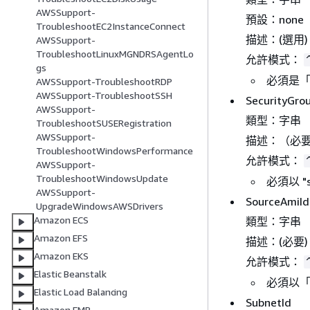
AWSSupport-
預設：none
TroubleshootEC2InstanceConnect
描述：(選用)
AWSSupport-
TroubleshootLinuxMGNDRSAgentLo
允許模式：
gs
必須是「無
AWSSupport-TroubleshootRDP
AWSSupport-TroubleshootSSH
SecurityGro
AWSSupport-
類型：字串
TroubleshootSUSERegistration
AWSSupport-
描述：（必要
TroubleshootWindowsPerformance
允許模式：
AWSSupport-
TroubleshootWindowsUpdate
必須以 "
AWSSupport-
SourceAmiId
UpgradeWindowsAWSDrivers
Amazon ECS
類型：字串
Amazon EFS
描述：(必要) 來
Amazon EKS
允許模式：
Elastic Beanstalk
必須以「
Elastic Load Balancing
SubnetId
Amazon EMR