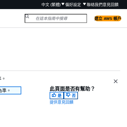
中文 (繁體)
偏好設定
聯絡我們
意見回饋
建立 AWS 帳戶
準。
此頁面是否有幫助？
為準。
是
否
提供意見回饋