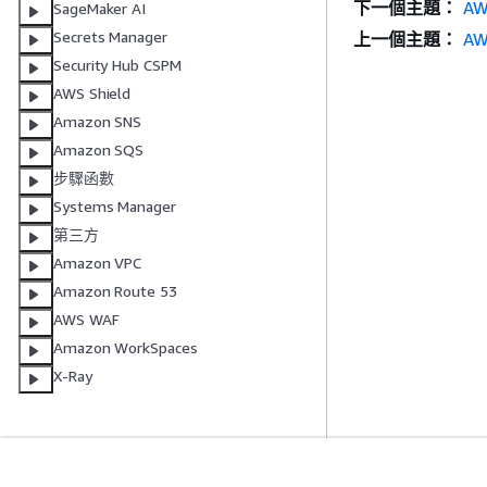
下一個主題：
AW
SageMaker AI
Secrets Manager
上一個主題：
AW
Security Hub CSPM
AWS Shield
Amazon SNS
Amazon SQS
步驟函數
Systems Manager
第三方
Amazon VPC
Amazon Route 53
AWS WAF
Amazon WorkSpaces
X-Ray