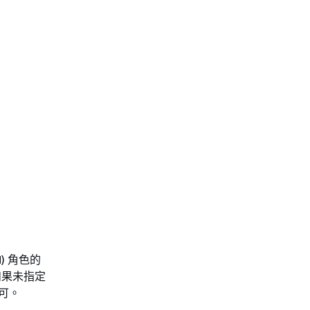
M) 角色的
N)。如果未指定
許可。