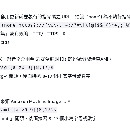
 套用更新前要執行的指令碼之 URL。預設 ("none") 為不執行指
^(none|https?://[\w\-._~:/?#\[\]@!$&'()*+,;=%
」或有效的 HTTP/HTTPS URL
upIds
） 您希望套用至 之安全群組 IDs 的逗號分隔清單AMI。
^sg-[a-z0-9]
{
8,17}$
sg-" 開頭，後面接著 8-17 個小寫字母或數字
源 Amazon Machine Image ID。
^ami-[a-z0-9]
{
8,17}$
ami-」開頭，後面接著 8-17 個小寫字母或數字