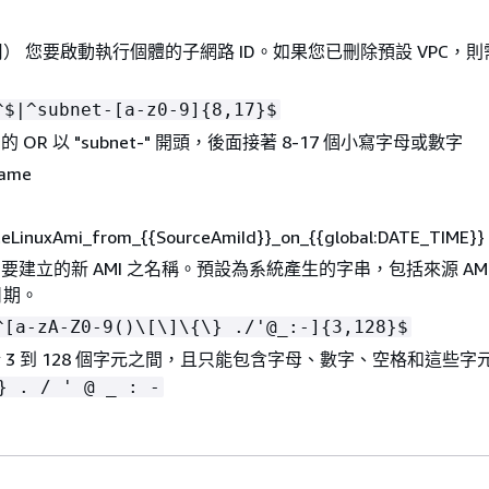
） 您要啟動執行個體的子網路 ID。如果您已刪除預設 VPC，
^$|^subnet-[a-z0-9]
{
8,17}$
 OR 以 "subnet-" 開頭，後面接著 8-17 個小寫字母或數字
Name
LinuxAmi_from_
{
{
SourceAmiId}}_on_
{
{
global:DATE_TIME}}
 要建立的新 AMI 之名稱。預設為系統產生的字串，包括來源 AMI
日期。
^[a-zA-Z0-9()\[\]\
{
\} ./'@_:-]
{
3,128}$
 3 到 128 個字元之間，且只能包含字母、數字、空格和這些字
 . / ' @ _ : -