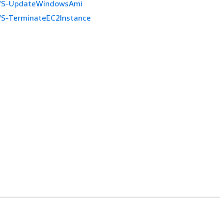
S-UpdateWindowsAmi
S-TerminateEC2Instance