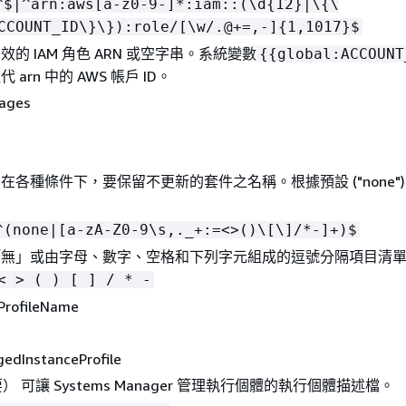
^$|^arn:aws[a-z0-9-]*:iam::(\d
{
12}|\
{
\
CCOUNT_ID\}\}):role/[\w/.@+=,-]
{
1,1017}$
效的 IAM 角色 ARN 或空字串。系統變數
{
{
global:ACCOUNT
 arn 中的 AWS 帳戶 ID。
kages
) 在各種條件下，要保留不更新的套件之名稱。根據預設 ("none"
^(none|[a-zA-Z0-9\s,._+:=<>()\[\]/*-]+)$
「無」或由字母、數字、空格和下列字元組成的逗號分隔項目清
< > ( ) [ ] / * -
ProfileName
InstanceProfile
 可讓 Systems Manager 管理執行個體的執行個體描述檔。