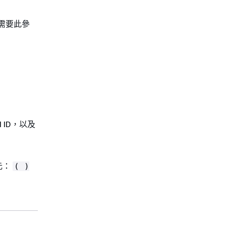
則需要此參
 ID，以及
元：
( )