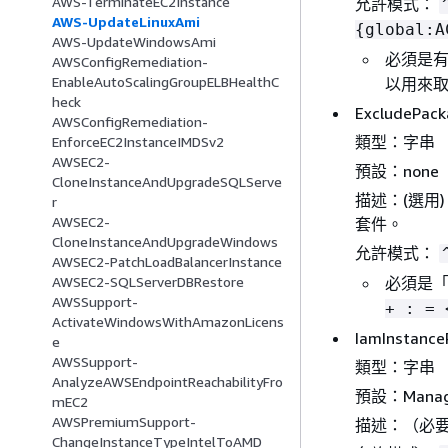
AWS-TerminateEC2Instance
允許模式：
AWS-UpdateLinuxAmi
{
global:A
AWS-UpdateWindowsAmi
必須是有
AWSConfigRemediation-
EnableAutoScalingGroupELBHealthC
以用來取代
heck
ExcludePac
AWSConfigRemediation-
類型：字串
EnforceEC2InstanceIMDSv2
AWSEC2-
預設：none
CloneInstanceAndUpgradeSQLServe
描述：(選用
r
AWSEC2-
套件。
CloneInstanceAndUpgradeWindows
允許模式：
AWSEC2-PatchLoadBalancerInstance
必須是
AWSEC2-SQLServerDBRestore
AWSSupport-
+ : = 
ActivateWindowsWithAmazonLicens
IamInstance
e
AWSSupport-
類型：字串
AnalyzeAWSEndpointReachabilityFro
預設：Managed
mEC2
AWSPremiumSupport-
描述：（必要）
ChangeInstanceTypeIntelToAMD