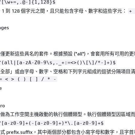
^[\w+=,.@-]
{
1,128}$
 1 到 128 個字元之間，且只能包含字母、數字和這些字元：
+ 
ages
 僅更新這些具名的套件。根據預設 ("all")，會套用所有可用的
^(all|[a-zA-Z0-9\s,._+:=<>()\[\]/*-]+)$
「全部」或由字母、數字、空格和下列字元組成的逗號分隔項目
= < > ( ) [ ] / * -
e
ro
) 做為工作空間主機啟動的執行個體類型。執行個體類型因區域
^[a-z0-9]+(-[a-z0-9]+)*\.[a-z0-9]+$
式 prefix.suffix，其中兩個部分都包含小寫字母和數字，且字