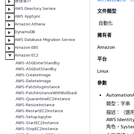
連接客戶
AWS Directory Service
文件類型
AWS AppSync
自動化
Amazon Athena
DynamoDB
擁有者
AWS Database Migration Service
Amazon
Amazon EBS
Amazon EC2
平台
AWS-ASGEnterStandby
AWS-ASGExitStandby
Linux
AWS-CreateImage
AWS-DeleteImage
參數
AWS-PatchAsgInstance
AWS-PatchInstanceWithRollback
Automation
AWS-QuarantineEC2Instance
類型：字串
AWS-ResizeInstance
AWS-RestartEC2Instance
描述：（選用） 
AWS-SetupJupyter
AWS Identi
AWS-StartEC2Instance
角色，Syste
AWS-StopEC2Instance