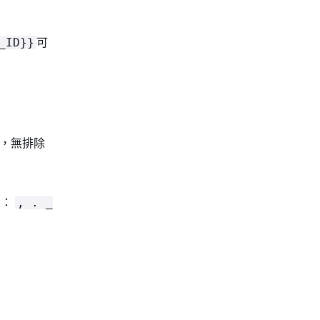
可
_ID}}
)，無排除
單：
, . _