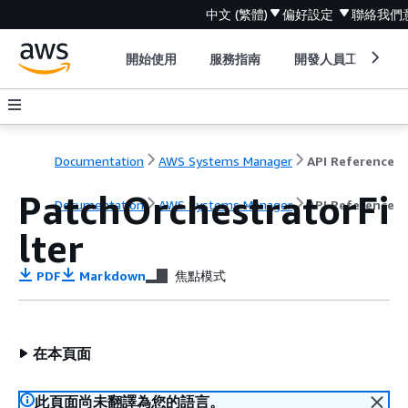
中文 (繁體)
偏好設定
聯絡我們
開始使用
服務指南
開發人員工具
Documentation
AWS Systems Manager
API Reference
PatchOrchestratorFi
Documentation
AWS Systems Manager
API Reference
lter
PDF
Markdown
焦點模式
在本頁面
此頁面尚未翻譯為您的語言。