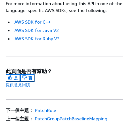
For more information about using this API in one of the
language-specific AWS SDKs, see the following:
AWS SDK for C++
AWS SDK for Java V2
AWS SDK for Ruby V3
此頁面是否有幫助？
是
否
提供意見回饋
下一個主題：
PatchRule
上一個主題：
PatchGroupPatchBaselineMapping