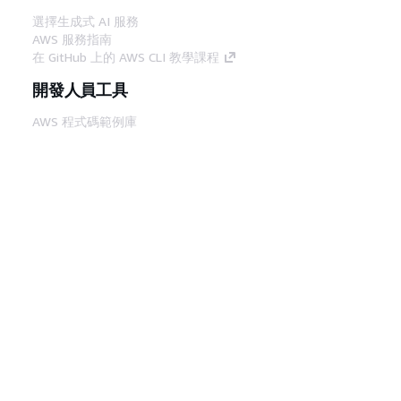
選擇生成式 AI 服務
AWS 服務指南
在 GitHub 上的 AWS CLI 教學課程
開發人員工具
AWS 程式碼範例庫
AWS CLI
AWS 建構家中心
AWS 開發人員工具部落格
實用的連結
下載 AWS 文件 MCP 伺服器
登入 AWS Console
AWS re:Post
隱私權
網站條款
Cookie 偏好設定
©
2026, Amazon Web Services, Inc.或其附屬公司。保留
中文 (繁體)
所有權利。