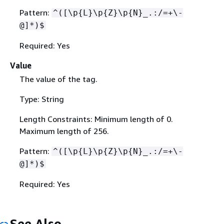
Pattern:
^([\p
{
L}\p
{
Z}\p
{
N}_.:/=+\-
@]*)$
Required: Yes
Value
The value of the tag.
Type: String
Length Constraints: Minimum length of 0.
Maximum length of 256.
Pattern:
^([\p
{
L}\p
{
Z}\p
{
N}_.:/=+\-
@]*)$
Required: Yes
See Also