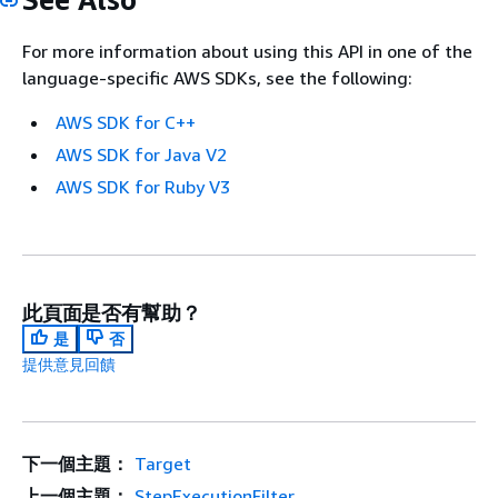
For more information about using this API in one of the
language-specific AWS SDKs, see the following:
AWS SDK for C++
AWS SDK for Java V2
AWS SDK for Ruby V3
此頁面是否有幫助？
是
否
提供意見回饋
下一個主題：
Target
上一個主題：
StepExecutionFilter