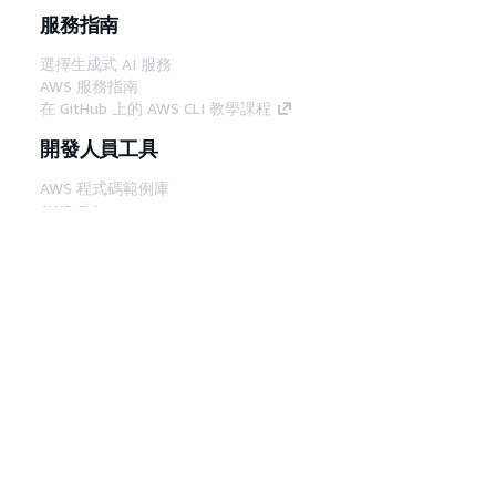
服務指南
選擇生成式 AI 服務
AWS 服務指南
在 GitHub 上的 AWS CLI 教學課程
開發人員工具
AWS 程式碼範例庫
AWS CLI
AWS 建構家中心
AWS 開發人員工具部落格
實用的連結
下載 AWS 文件 MCP 伺服器
登入 AWS Console
AWS re:Post
隱私權
網站條款
Cookie 偏好設定
©
2026, Amazon Web Services, Inc.或其附屬公司。保留