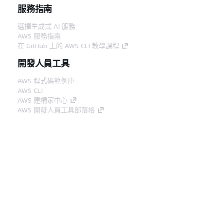
服務指南
選擇生成式 AI 服務
AWS 服務指南
在 GitHub 上的 AWS CLI 教學課程
開發人員工具
AWS 程式碼範例庫
AWS CLI
AWS 建構家中心
AWS 開發人員工具部落格
實用的連結
下載 AWS 文件 MCP 伺服器
登入 AWS Console
AWS re:Post
隱私權
網站條款
Cookie 偏好設定
©
2026, Amazon Web Services, Inc.或其附屬公司。保留
中文 (繁體)
所有權利。