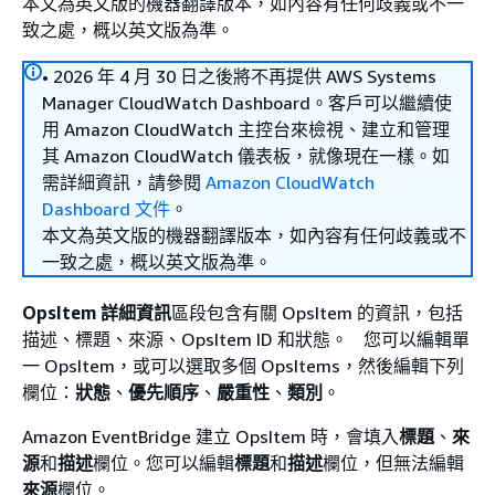
本文為英文版的機器翻譯版本，如內容有任何歧義或不一
致之處，概以英文版為準。
• 2026 年 4 月 30 日之後將不再提供 AWS Systems
Manager CloudWatch Dashboard。客戶可以繼續使
用 Amazon CloudWatch 主控台來檢視、建立和管理
其 Amazon CloudWatch 儀表板，就像現在一樣。如
需詳細資訊，請參閱
Amazon CloudWatch
Dashboard 文件
。
本文為英文版的機器翻譯版本，如內容有任何歧義或不
一致之處，概以英文版為準。
OpsItem 詳細資訊
區段包含有關 OpsItem 的資訊，包括
描述、標題、來源、OpsItem ID 和狀態。 您可以編輯單
一 OpsItem，或可以選取多個 OpsItems，然後編輯下列
欄位：
狀態
、
優先順序
、
嚴重性
、
類別
。
Amazon EventBridge 建立 OpsItem 時，會填入
標題
、
來
源
和
描述
欄位。您可以編輯
標題
和
描述
欄位，但無法編輯
來源
欄位。