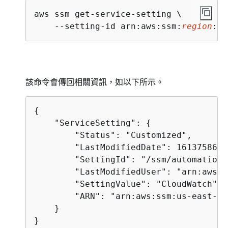
aws ssm get-service-setting \

    --setting-id arn:aws:ssm:
region
:
ac
該命令會傳回相關資訊，如以下所示。
{
    "ServiceSetting": 
{
        "Status": "Customized",

        "LastModifiedDate": 1613758617
        "SettingId": "/ssm/automation/
        "LastModifiedUser": "arn:aws:s
        "SettingValue": "CloudWatch",

        "ARN": "arn:aws:ssm:us-east-2:
    }

}