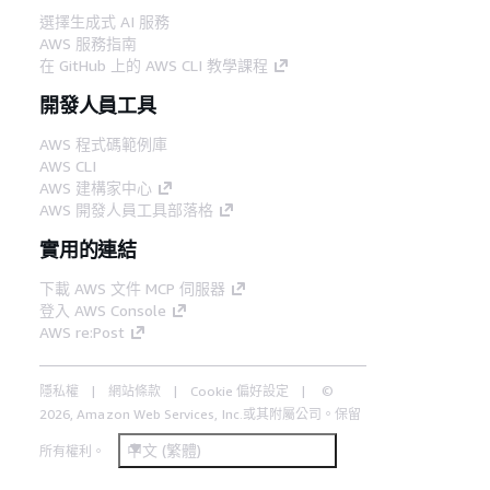
選擇生成式 AI 服務
AWS 服務指南
在 GitHub 上的 AWS CLI 教學課程
開發人員工具
AWS 程式碼範例庫
AWS CLI
AWS 建構家中心
AWS 開發人員工具部落格
實用的連結
下載 AWS 文件 MCP 伺服器
登入 AWS Console
AWS re:Post
隱私權
網站條款
Cookie 偏好設定
©
2026, Amazon Web Services, Inc.或其附屬公司。保留
中文 (繁體)
所有權利。