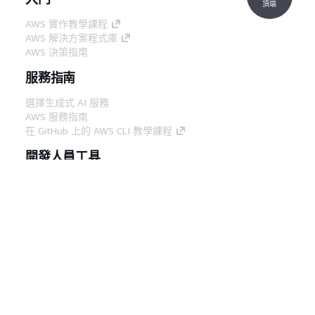
頂端
AWS 實作教學課程
AWS 解決方案程式庫
AWS 決策指南
服務指南
選擇生成式 AI 服務
AWS 服務指南
在 GitHub 上的 AWS CLI 教學課程
開發人員工具
AWS 程式碼範例庫
AWS CLI
AWS 建構家中心
AWS 開發人員工具部落格
實用的連結
下載 AWS 文件 MCP 伺服器
登入 AWS Console
AWS re:Post