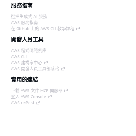
服務指南
選擇生成式 AI 服務
AWS 服務指南
在 GitHub 上的 AWS CLI 教學課程
開發人員工具
AWS 程式碼範例庫
AWS CLI
AWS 建構家中心
AWS 開發人員工具部落格
實用的連結
下載 AWS 文件 MCP 伺服器
登入 AWS Console
AWS re:Post
隱私權
網站條款
Cookie 偏好設定
©
2026, Amazon Web Services, Inc.或其附屬公司。保留
中文 (繁體)
所有權利。