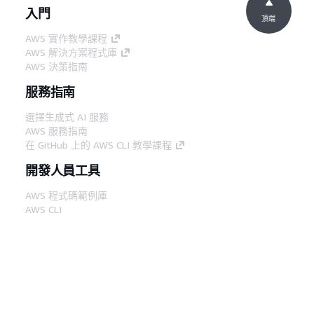
入門
頂端
AWS 實作教學課程
AWS 解決方案程式庫
AWS 決策指南
服務指南
選擇生成式 AI 服務
AWS 服務指南
在 GitHub 上的 AWS CLI 教學課程
開發人員工具
AWS 程式碼範例庫
AWS CLI
AWS 建構家中心
AWS 開發人員工具部落格
實用的連結
下載 AWS 文件 MCP 伺服器
登入 AWS Console