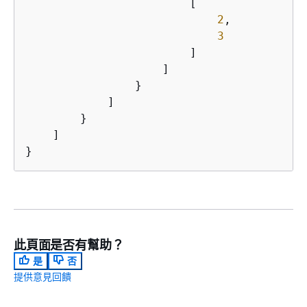
                        [

2
,

3
                        ]

                    ]

                }

            ]

        }

    ]

}
此頁面是否有幫助？
是
否
提供意見回饋