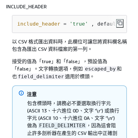
INCLUDE_HEADER
include_header
 = 
'true'
 , default: 
'fal
以 CSV 格式匯出資料時，此欄位可讓您將資料欄名稱
包含為匯出 CSV 資料檔案的第一列。
接受的值為「true」和「false」，預設值為
「false」。文字轉換選項，例如
和
escaped_by
也
適用於標頭。
field_delimiter
注意
包含標頭時，請務必不要選取換行字元
(ASCII 13、十六進位 0D、文字 '\r') 或換行
字元 (ASCII 10、十六進位 0A、文字 '\n')
做為
，因為這會阻
FIELD_DELIMITER
止許多剖析器在產生的 CSV 輸出中正確剖