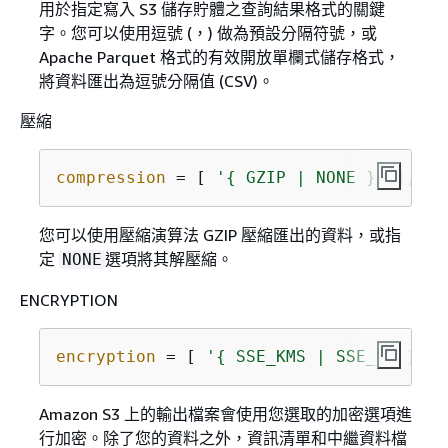
用於指定寫入 S3 儲存貯體之查詢結果格式的關鍵
字。您可以使用逗號 (，) 做為預設分隔符號，或
Apache Parquet 格式的有效開放單欄式儲存格式，
將資料匯出為逗號分隔值 (CSV)。
壓縮
compression
 = [ 
'
{
 GZIP | NONE }'
 ], de
您可以使用壓縮演算法 GZIP 壓縮匯出的資料，或指
定
選項將其解壓縮。
NONE
ENCRYPTION
encryption
 = [ 
'
{
 SSE_KMS | SSE_S3 }'
 ]
Amazon S3 上的輸出檔案會使用您選取的加密選項進
行加密。除了您的資料之外，資訊清單和中繼資料檔