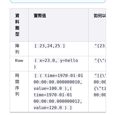
資
實際值
如何以 CS
料
類
型
陣
[ 23,24,25 ]
"[23,24,
列
Row
( x=23.0, y=hello
"
{
\"x\":
)
時
[ ( time=1970-01-01
"[
{
\"tim
間
00:00:00.000000010,
00:00:00
序
value=100.0 ),(
{
\"time\
列
time=1970-01-01
00:00:00
00:00:00.000000012,
value=120.0 ) ]