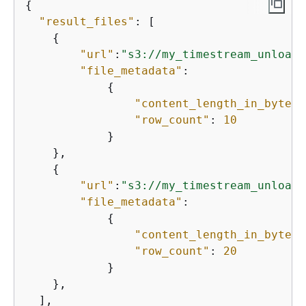
{
"result_files"
: [

{
"url"
:
"s3://my_timestream_unloads
"file_metadata"
: 

{
"content_length_in_bytes"
"row_count"
: 
10
            }

    },

{
"url"
:
"s3://my_timestream_unloads
"file_metadata"
: 

{
"content_length_in_bytes"
"row_count"
: 
20
            }

    },

  ],
