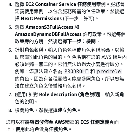
選擇
EC2 Container Service 任務
使用案例。服務會
定義使用案例，以包含服務所需的信任政策。然後選
擇
Next: Permissions
(下一步：許可)。
選擇
AmazonS3FullAccess
和
AmazonDynamoDBFullAccess
許可政策。勾選每個
政策旁的方塊，然後選擇
下一步：檢閱
、
針對
角色名稱
，輸入角色名稱或角色名稱尾碼，以協
助您識別此角色的目的。角色名稱在您的 AWS 帳戶內
必須是獨一無二的。它們無法透過大小寫進行區分。
例如，您無法建立名為
和
PRODROLE
prodrole
的角色。因為有各種實體可能會參照角色，所以您無
法在建立角色之後編輯角色名稱。
(選用) 針對
Role description (角色說明)
，輸入新角
色的說明。
檢閱角色，然後選擇
建立角色
。
您可以在將
容器發佈至 AWS
精靈的
ECS 任務定義
頁面
上，使用此角色做為
任務角色
。