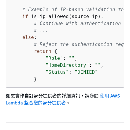
# Example of IP-based validation that
if
 is_ip_allowed(source_ip):

# Continue with authentication
# ...
else
:

# Reject the authentication reque
return
{
"Role"
: 
""
,

"HomeDirectory"
: 
""
,

"Status"
: 
"DENIED"
如需實作自訂身分提供者的詳細資訊，請參閱
使用 AWS
Lambda 整合您的身分提供者
。