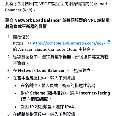
此程序說明如何在 VPC 中設定面向網際網路的網路Load
Balancer (NLB)。
建立 Network Load Balancer 並將伺服器的 VPC 端點定
義為負載平衡器的目標
開啟位於
https：//
https://console.aws.amazon.com/ec2/
的 Amazon Elastic Compute Cloud 主控台。
從導覽窗格中，選擇
負載平衡器
，然後選擇
建立負載
平衡器
。
在
Network Load Balancer
下，選擇
建立
。
在
基本組態
區段中，輸入下列資訊：
在
名稱
中，輸入負載平衡器的描述性名稱。
對於
Scheme (結構描述)
，選擇
Internet-facing
(面向網際網路)
。
針對
IP 地址類型
，選擇
IPv4
。
在
網路映射
區段中，輸入下列資訊：