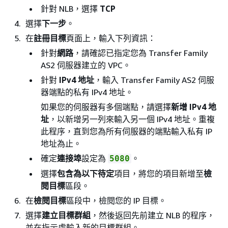
針對 NLB，選擇
TCP
選擇
下一步
。
在
註冊目標
頁面上，輸入下列資訊：
針對
網路
，請確認已指定您為 Transfer Family
AS2 伺服器建立的 VPC。
針對
IPv4 地址
，輸入 Transfer Family AS2 伺服
器端點的私有 IPv4 地址。
如果您的伺服器有多個端點，請選擇
新增 IPv4 地
址
，以新增另一列來輸入另一個 IPv4 地址。重複
此程序，直到您為所有伺服器的端點輸入私有 IP
地址為止。
確定
連接埠
設定為
。
5080
選擇
包含為以下待定
項目，將您的項目新增至
檢
閱目標
區段。
在
檢閱目標
區段中，檢閱您的 IP 目標。
選擇
建立目標群組
，然後返回先前建立 NLB 的程序，
並在指示處輸入新的目標群組。