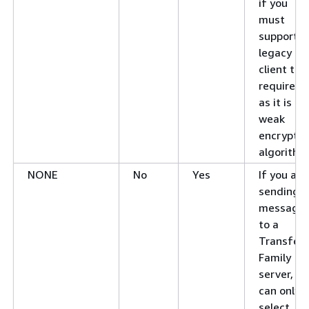
if you
must
support a
legacy
client tha
requires i
as it is a
weak
encryptio
algorithm
NONE
No
Yes
If you are
sending
message
to a
Transfer
Family
server, yo
can only
select