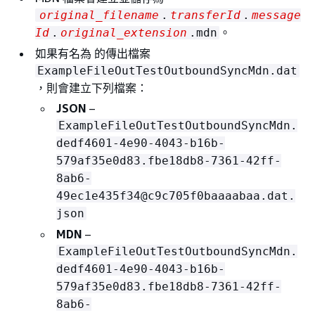
original_filename
.
transferId
.
message
。
Id
.
original_extension
.mdn
如果有名為 的傳出檔案
ExampleFileOutTestOutboundSyncMdn.dat
，則會建立下列檔案：
JSON
–
ExampleFileOutTestOutboundSyncMdn.
dedf4601-4e90-4043-b16b-
579af35e0d83.fbe18db8-7361-42ff-
8ab6-
49ec1e435f34@c9c705f0baaaabaa.dat.
json
MDN
–
ExampleFileOutTestOutboundSyncMdn.
dedf4601-4e90-4043-b16b-
579af35e0d83.fbe18db8-7361-42ff-
8ab6-