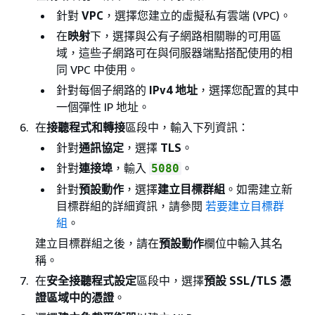
針對
VPC
，選擇您建立的虛擬私有雲端 (VPC)。
在
映射
下，選擇與公有子網路相關聯的可用區
域，這些子網路可在與伺服器端點搭配使用的相
同 VPC 中使用。
針對每個子網路的
IPv4 地址
，選擇您配置的其中
一個彈性 IP 地址。
在
接聽程式和轉接
區段中，輸入下列資訊：
針對
通訊協定
，選擇
TLS
。
針對
連接埠
，輸入
。
5080
針對
預設動作
，選擇
建立目標群組
。如需建立新
目標群組的詳細資訊，請參閱
若要建立目標群
組
。
建立目標群組之後，請在
預設動作
欄位中輸入其名
稱。
在
安全接聽程式設定
區段中，選擇
預設 SSL/TLS 憑
證區域中的憑證
。