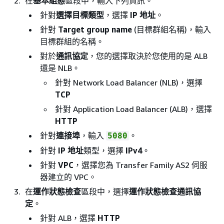
在
基本組態
區段中，輸入下列資訊。
針對
選擇目標類型
，選擇
IP 地址
。
針對
Target group name
(目標群組名稱)，輸入
目標群組的名稱。
對於
通訊協定
，您的選擇取決於您使用的是 ALB
還是 NLB。
針對 Network Load Balancer (NLB)，選擇
TCP
針對 Application Load Balancer (ALB)，選擇
HTTP
針對
連接埠
，輸入
。
5080
針對
IP 地址
類型，選擇
IPv4
。
針對
VPC
，選擇您為 Transfer Family AS2 伺服
器建立的 VPC。
在
運作狀態檢查
區段中，選擇
運作狀態檢查通訊協
定
。
針對 ALB，選擇
HTTP