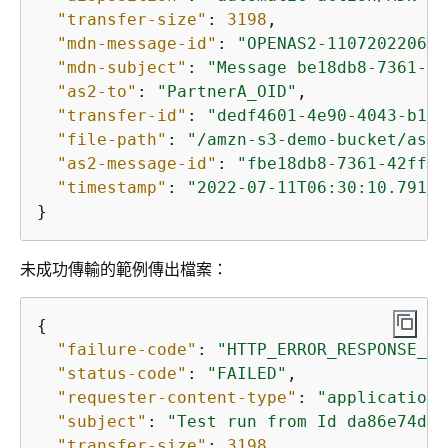
"transfer-size"
: 
3198
,

"mdn-message-id"
: 
"OPENAS2-110720220630
"mdn-subject"
: 
"Message be18db8-7361-42
"as2-to"
: 
"PartnerA_OID"
,

"transfer-id"
: 
"dedf4601-4e90-4043-b16b
"file-path"
: 
"/amzn-s3-demo-bucket/as2t
"as2-message-id"
: 
"fbe18db8-7361-42ff-8
"timestamp"
: 
"2022-07-11T06:30:10.79127
}
未成功傳輸的範例傳出檔案：
{
"failure-code"
: 
"HTTP_ERROR_RESPONSE_FR
"status-code"
: 
"FAILED"
,

"requester-content-type"
: 
"application/
"subject"
: 
"Test run from Id da86e74d6e
"transfer-size"
: 
3198
,
