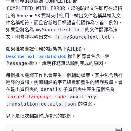
一旦任務的狀態為
或
COMPLETED
，您的輸出文件即可在您指
COMPLETED_WITH_ERROR
定的 Amazon S3 資料夾中使用。輸出文件名稱與輸入文
件名稱相符，而且會新增目標語言代碼作為字首。例如，
如果您將名為
的文件翻譯為法
mySourceText.txt
文，則會呼叫輸出文件
。
fr.mySourceText.txt
如果批次翻譯任務的狀態為
，
FAILED
DescribeTextTranslationJob
操作回應會包含一個
欄位，說明任務無法順利完成的原因。
Message
每個批次翻譯工作也會產生一個輔助檔案，其中包含執行
翻譯的資訊，例如翻譯的字元總數和發生的錯誤數量。會
在輸出資料夾的
子資料夾中產生這個名為
details
target-language-code
.auxiliary-
的檔案。
translation-details.json
以下是批次翻譯輔助檔案的範例。