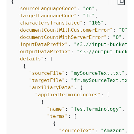
{
"sourceLanguageCode"
: 
"en"
,

"targetLanguageCode"
: 
"fr"
,

"charactersTranslated"
: 
"105"
,

"documentCountWithCustomerError"
: 
"0"
,

"documentCountWithServerError"
: 
"0"
,

"inputDataPrefix"
: 
"s3://input-bucket-n
"outputDataPrefix"
: 
"s3://output-bucket
"details"
: [

{
"sourceFile"
: 
"mySourceText.txt"
,

"targetFile"
: 
"fr.mySourceText.txt"
"auxiliaryData"
: 
{
"appliedTerminologies"
: [

{
"name"
: 
"TestTerminology"
,

"terms"
: [

{
"sourceText"
: 
"Amazon"
,
