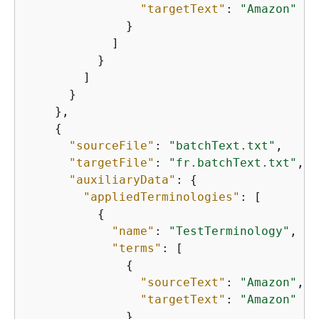
"targetText"
: 
"Amazon"
              }

            ]

          }

        ]

      }

    },

{
"sourceFile"
: 
"batchText.txt"
,

"targetFile"
: 
"fr.batchText.txt"
,

"auxiliaryData"
: 
{
"appliedTerminologies"
: [

{
"name"
: 
"TestTerminology"
,

"terms"
: [

{
"sourceText"
: 
"Amazon"
,

"targetText"
: 
"Amazon"
              }
