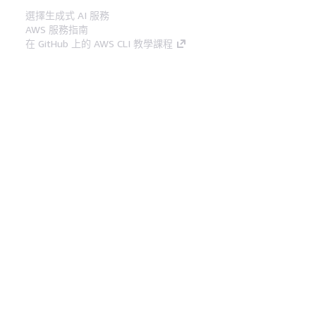
選擇生成式 AI 服務
AWS 服務指南
在 GitHub 上的 AWS CLI 教學課程
開發人員工具
AWS 程式碼範例庫
AWS CLI
AWS 建構家中心
AWS 開發人員工具部落格
實用的連結
下載 AWS 文件 MCP 伺服器
登入 AWS Console
AWS re:Post
隱私權
網站條款
Cookie 偏好設定
©
2026, Amazon Web Services, Inc.或其附屬公司。保留
中文 (繁體)
所有權利。