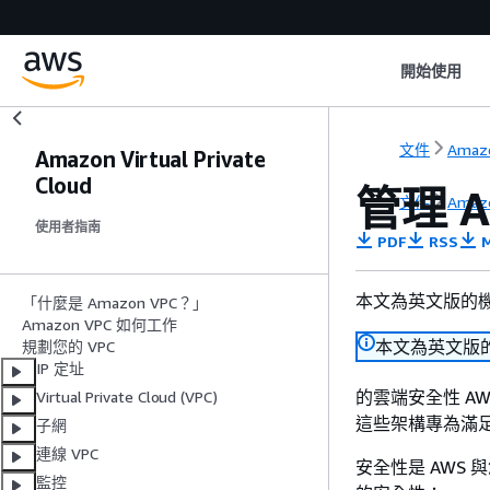
開始使用
文件
Amaz
Amazon Virtual Private
Cloud
管理 A
文件
Amaz
使用者指南
PDF
RSS
M
本文為英文版的
「什麼是 Amazon VPC？」
Amazon VPC 如何工作
本文為英文版
規劃您的 VPC
IP 定址
的雲端安全性 A
Virtual Private Cloud (VPC)
這些架構專為滿
子網
連線 VPC
安全性是 AWS
監控