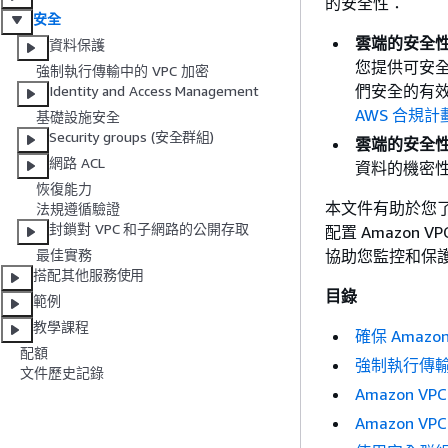
的安全性：
安全
雲端的安全
資料保護
您提供可安
強制執行傳輸中的 VPC 加密
們安全的有
Identity and Access Management
AWS 合規計
基礎設施安全
Security groups (安全群組)
雲端的安全
網路 ACL
資料的機密
恢復能力
本文件有助於您了
法規遵循驗證
封鎖對 VPC 和子網路的公開存取
配置 Amazon
協助您監控和保護 A
最佳實務
搭配其他服務使用
目錄
範例
教學課程
確保 Amazon 
配額
強制執行傳輸中
文件歷史記錄
Amazon 
Amazon 