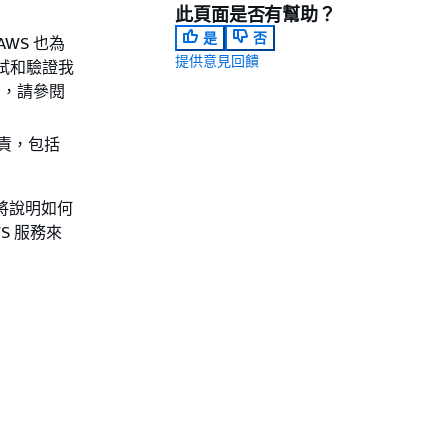
此頁面是否有幫助？
是
否
AWS 也為
提供意見回饋
試和驗證我
規計劃，請參閱
負責，包括
題將說明如何
S 服務來