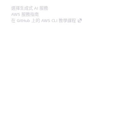
選擇生成式 AI 服務
AWS 服務指南
在 GitHub 上的 AWS CLI 教學課程
開發人員工具
AWS 程式碼範例庫
AWS CLI
AWS 建構家中心
AWS 開發人員工具部落格
實用的連結
下載 AWS 文件 MCP 伺服器
登入 AWS Console
AWS re:Post
隱私權
網站條款
Cookie 偏好設定
©
2026, Amazon Web Services, Inc.或其附屬公司。保留
中文 (繁體)
所有權利。