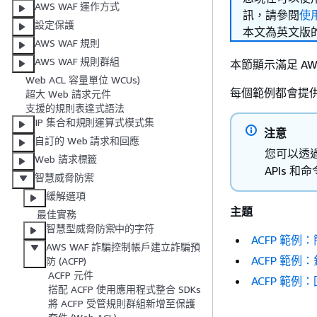
AWS WAF 運作方式
訊，請參閱
使
設定保護
本文為英文版
AWS WAF 規則
AWS WAF 規則群組
本節顯示滿足 AW
Web ACL 容量單位 WCUs)
每個範例都會提供
超大 Web 請求元件
支援的規則表達式語法
IP 集合和規則運算式模式集
注意
自訂的 Web 請求和回應
您可以透過主
Web 請求標籤
APIs 
智慧威脅防禦
緩解選項
主題
最佳實務
智慧型威脅防禦中的字符
ACFP 範例
AWS WAF 詐騙控制帳戶建立詐騙預
ACFP 範
防 (ACFP)
ACFP 元件
ACFP 範例
搭配 ACFP 使用應用程式整合 SDKs
將 ACFP 受管規則群組新增至保護