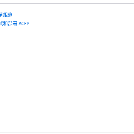
單組態
試和部署 ACFP