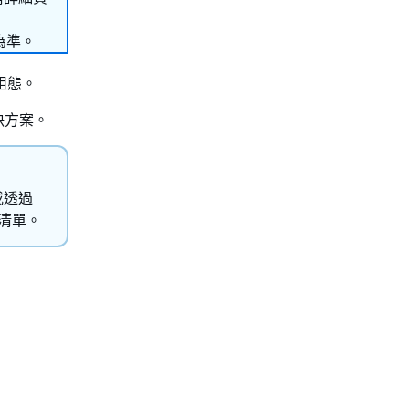
為準。
例組態。
決方案。
或透過
 清單。