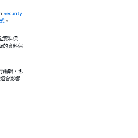
n
Security
方式
。
設定資料保
級的資料保
進行編輯，也
項還會影響