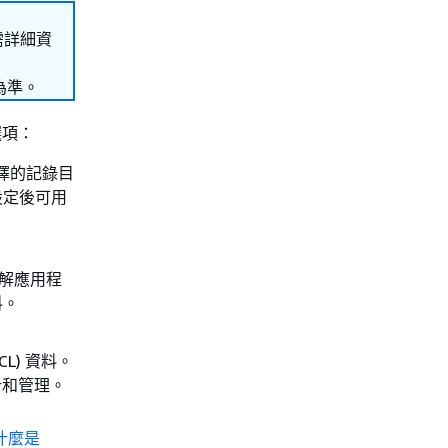
需詳細資
為準。
選項：
選擇的記錄目
設定後可用
了解應用程
料。
ACL) 資料。
分析和管理。
的什麼是