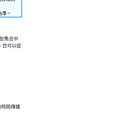
為準。
這些集合中
)。您可以從
。
量的時間傳播