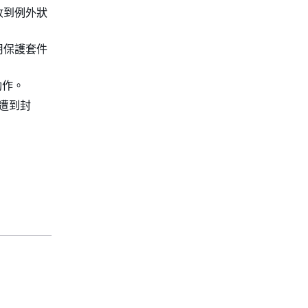
收到例外狀
用保護套件
動作。
中遭到封