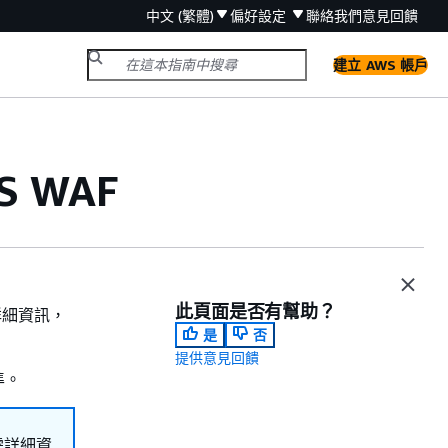
中文 (繁體)
偏好設定
聯絡我們
意見回饋
建立 AWS 帳戶
S WAF
此頁面是否有幫助？
詳細資訊，
是
否
提供意見回饋
準。
需詳細資