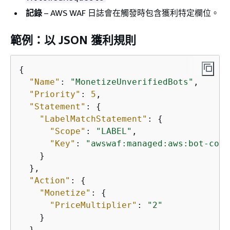
記錄
– AWS WAF 日誌會在觸發時包含獲利特定欄位。
範例：以 JSON 獲利規則
{
"Name"
: 
"MonetizeUnverifiedBots"
,

"Priority"
: 
5
,

"Statement"
: 
{
"LabelMatchStatement"
: 
{
"Scope"
: 
"LABEL"
,

"Key"
: 
"awswaf:managed:aws:bot-cont
    }

  },

"Action"
: 
{
"Monetize"
: 
{
"PriceMultiplier"
: 
"2"
    }

  },
