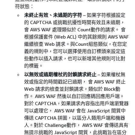
符狀態：
未終止有效、未過期的字符
– 如果字符根據設定
的 CAPTCHA 或挑戰抗擾性時間有效且未過期，
會 AWS WAF 處理類似於 Count動作的請求。 會
根據保護套件 (Web ACL) 中的其餘規則 AWS WAF
繼續檢查 Web 請求。與Count組態類似，在您定
義的規則中，您可以選擇使用自訂標頭來設定這
些動作以插入請求，也可以新增其他規則可比對
的標籤。
以無效或過期權杖的封鎖請求終止
– 如果權杖無
效或指定的時間戳記已過期， 會 AWS WAF 終止
Web 請求的檢查並封鎖請求，類似於 Block動
作。 AWS WAF 然後以自訂回應碼回應用戶端。
對於 CAPTCHA，如果請求內容指出用戶端瀏覽器
可以處理它， AWS WAF 會在 JavaScript 間質中
傳送 CAPTCHA 拼圖，以區分人類用戶端和機器
人。對於 Challenge動作， AWS WAF 會傳送具有
無提示挑戰的 JavaScript 間質，此挑戰旨在區分