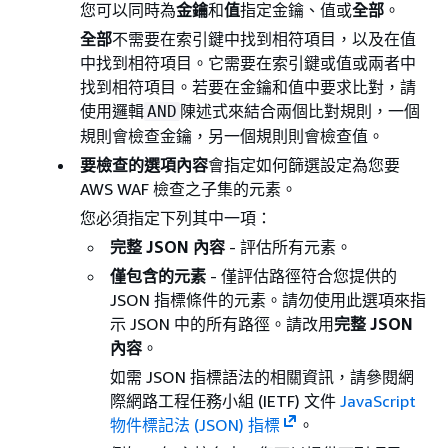
您可以同時為
金鑰
和
值
指定金鑰、值或
全部
。
全部
不需要在索引鍵中找到相符項目，以及在值
中找到相符項目。它需要在索引鍵或值或兩者中
找到相符項目。若要在金鑰和值中要求比對，請
使用邏輯
陳述式來結合兩個比對規則，一個
AND
規則會檢查金鑰，另一個規則則會檢查值。
要檢查的選項內容
會指定如何篩選設定為您要
AWS WAF 檢查之子集的元素。
您必須指定下列其中一項：
完整 JSON 內容
- 評估所有元素。
僅包含的元素
- 僅評估路徑符合您提供的
JSON 指標條件的元素。請勿使用此選項來指
示 JSON 中的所有
路徑。請改用
完整 JSON
內容
。
如需 JSON 指標語法的相關資訊，請參閱網
際網路工程任務小組 (IETF) 文件
JavaScript
物件標記法 (JSON) 指標
。