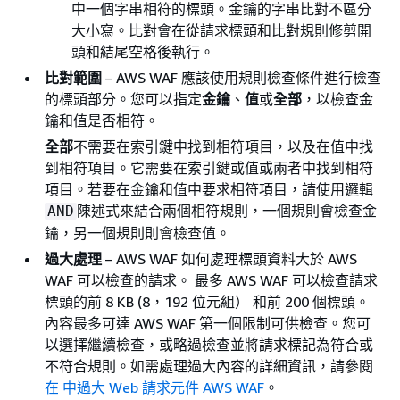
中一個字串相符的標頭。金鑰的字串比對不區分
大小寫。比對會在從請求標頭和比對規則修剪開
頭和結尾空格後執行。
比對範圍
– AWS WAF 應該使用規則檢查條件進行檢查
的標頭部分。您可以指定
金鑰
、
值
或
全部
，以檢查金
鑰和值是否相符。
全部
不需要在索引鍵中找到相符項目，以及在值中找
到相符項目。它需要在索引鍵或值或兩者中找到相符
項目。若要在金鑰和值中要求相符項目，請使用邏輯
陳述式來結合兩個相符規則，一個規則會檢查金
AND
鑰，另一個規則則會檢查值。
過大處理
– AWS WAF 如何處理標頭資料大於 AWS
WAF 可以檢查的請求。 最多 AWS WAF 可以檢查請求
標頭的前 8 KB (8，192 位元組） 和前 200 個標頭。
內容最多可達 AWS WAF 第一個限制可供檢查。您可
以選擇繼續檢查，或略過檢查並將請求標記為符合或
不符合規則。如需處理過大內容的詳細資訊，請參閱
在 中過大 Web 請求元件 AWS WAF
。