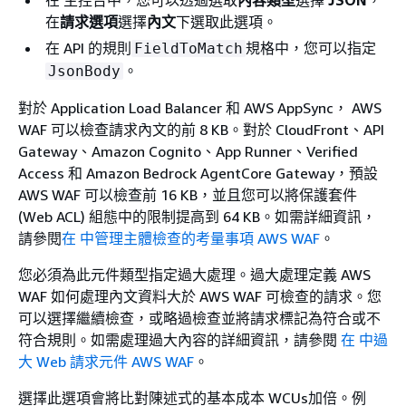
在 主控台中，您可以透過選取
內容類型
選擇
JSON
，
在
請求選項
選擇
內文
下選取此選項。
在 API 的規則
規格中，您可以指定
FieldToMatch
。
JsonBody
對於 Application Load Balancer 和 AWS AppSync， AWS
WAF 可以檢查請求內文的前 8 KB。對於 CloudFront、API
Gateway、Amazon Cognito、App Runner、Verified
Access 和 Amazon Bedrock AgentCore Gateway，預設
AWS WAF 可以檢查前 16 KB，並且您可以將保護套件
(Web ACL) 組態中的限制提高到 64 KB。如需詳細資訊，
請參閱
在 中管理主體檢查的考量事項 AWS WAF
。
您必須為此元件類型指定過大處理。過大處理定義 AWS
WAF 如何處理內文資料大於 AWS WAF 可檢查的請求。您
可以選擇繼續檢查，或略過檢查並將請求標記為符合或不
符合規則。如需處理過大內容的詳細資訊，請參閱
在 中過
大 Web 請求元件 AWS WAF
。
選擇此選項會將比對陳述式的基本成本 WCUs加倍。例