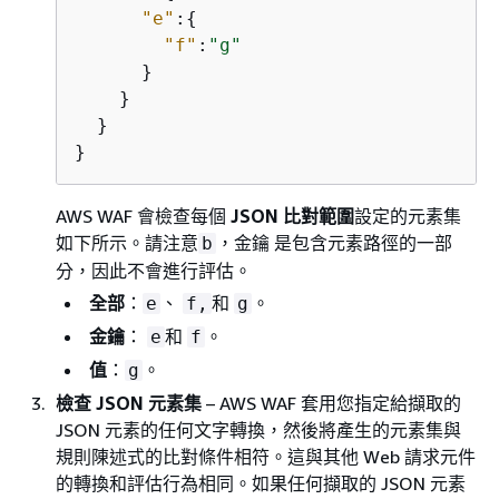
"e"
:
{
"f"
:
"g"
      }

    }

  }

}
AWS WAF 會檢查每個
JSON 比對範圍
設定的元素集
如下所示。請注意
，金鑰 是包含元素路徑的一部
b
分，因此不會進行評估。
全部
：
、
和
。
e
f,
g
金鑰
：
和
。
e
f
值
：
。
g
檢查 JSON 元素集
– AWS WAF 套用您指定給擷取的
JSON 元素的任何文字轉換，然後將產生的元素集與
規則陳述式的比對條件相符。這與其他 Web 請求元件
的轉換和評估行為相同。如果任何擷取的 JSON 元素