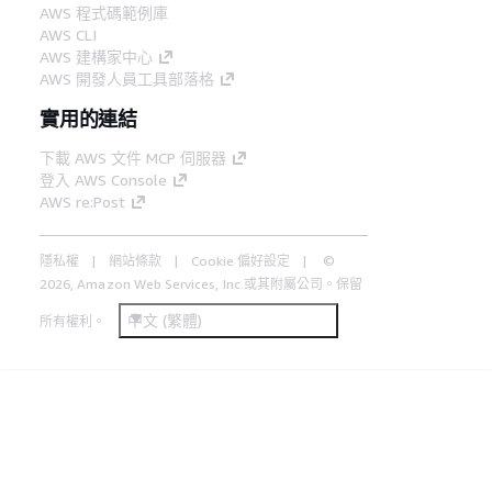
AWS 程式碼範例庫
AWS CLI
AWS 建構家中心
AWS 開發人員工具部落格
實用的連結
下載 AWS 文件 MCP 伺服器
登入 AWS Console
AWS re:Post
隱私權
網站條款
Cookie 偏好設定
©
2026, Amazon Web Services, Inc.或其附屬公司。保留
中文 (繁體)
所有權利。