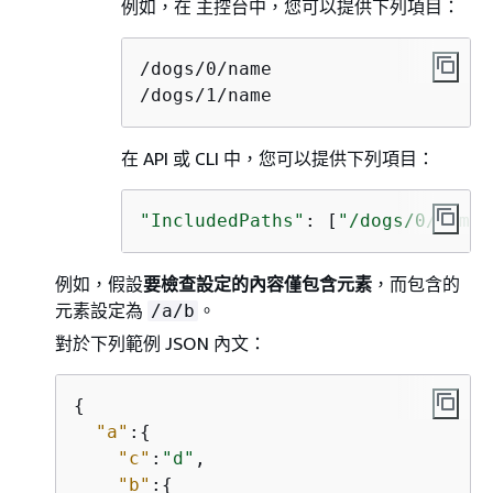
例如，在 主控台中，您可以提供下列項目：
/dogs/0/name

/dogs/1/name
在 API 或 CLI 中，您可以提供下列項目：
"IncludedPaths"
: [
"/dogs/0/name"
例如，假設
要檢查設定的內容
僅包含元素
，而包含的
元素設定為
。
/a/b
對於下列範例 JSON 內文：
{
"a"
:
{
"c"
:
"d"
,

"b"
:
{