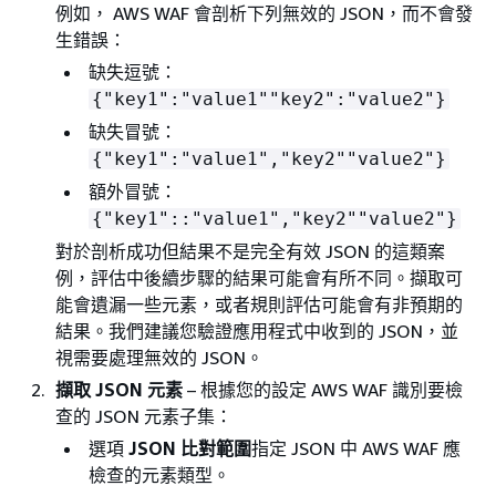
例如， AWS WAF 會剖析下列無效的 JSON，而不會發
生錯誤：
缺失逗號：
{
"key1":"value1""key2":"value2"}
缺失冒號：
{
"key1":"value1","key2""value2"}
額外冒號：
{
"key1"::"value1","key2""value2"}
對於剖析成功但結果不是完全有效 JSON 的這類案
例，評估中後續步驟的結果可能會有所不同。擷取可
能會遺漏一些元素，或者規則評估可能會有非預期的
結果。我們建議您驗證應用程式中收到的 JSON，並
視需要處理無效的 JSON。
擷取 JSON 元素
– 根據您的設定 AWS WAF 識別要檢
查的 JSON 元素子集：
選項
JSON 比對範圍
指定 JSON 中 AWS WAF 應
檢查的元素類型。