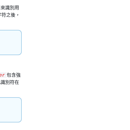
理用來識別用
字符之後，
包含強
er
此識別符在