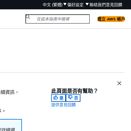
中文 (繁體)
偏好設定
聯絡我們
意見回饋
建立 AWS 帳戶
此頁面是否有幫助？
詳細資訊，
是
否
提供意見回饋
準。
需詳細資