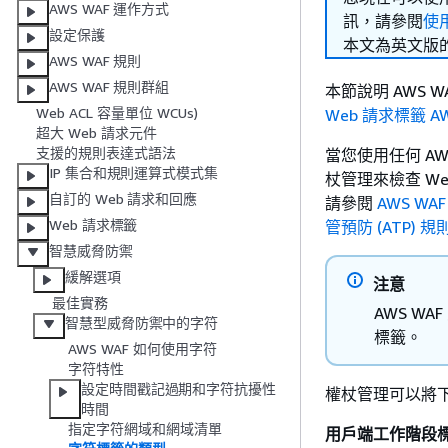
AWS WAF 運作方式
訊，請參閱
使
設定保護
本文為英文版
AWS WAF 規則
AWS WAF 規則群組
本節說明 AWS
Web ACL 容量單位 WCUs)
Web 請求標籤 AW
超大 Web 請求元件
支援的規則表達式語法
當您使用任何 AW
IP 集合和規則運算式模式集
杖管理來檢查 W
自訂的 Web 請求和回應
請參閱
AWS W
Web 請求標籤
管預防 (ATP) 
智慧威脅防禦
緩解選項
注意
最佳實務
AWS W
智慧型威脅防禦中的字符
標籤。
AWS WAF 如何使用字符
字符特性
設定時間戳記過期和字符抗擾性
權杖管理可以將下
時間
指定字符網域和網域清單
用戶端工作階段