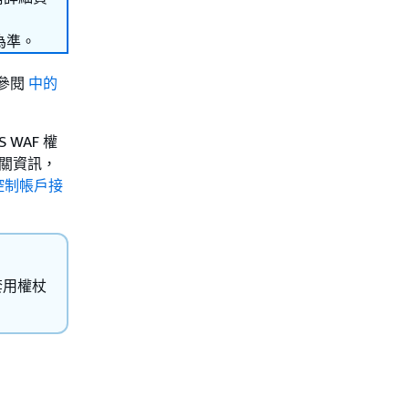
為準。
請參閱
中的
WAF 權
相關資訊，
騙控制帳戶接
套用權杖