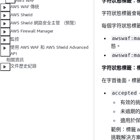
字符狀態標籤：
AWS WAF
AWS WAF 傳統
字符狀態標籤會報
AWS Shield
AWS Shield 網路安全主管 （預覽）
每個字符狀態標
AWS Firewall Manager
awswaf:ma
監控
態。
使用 AWS WAF 和 AWS Shield Advanced
API
awswaf:ma
相關資訊
文件歷史紀錄
字符狀態標籤：
在字首後面，標
accepted
有效的挑
未過期的
適用於保護
範例：標籤
a
挑戰解決方