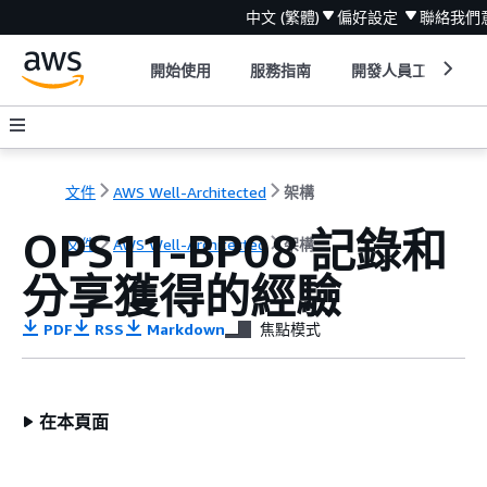
中文 (繁體)
偏好設定
聯絡我們
開始使用
服務指南
開發人員工具
文件
AWS Well-Architected
架構
OPS11-BP08 記錄和
文件
AWS Well-Architected
架構
分享獲得的經驗
PDF
RSS
Markdown
焦點模式
在本頁面