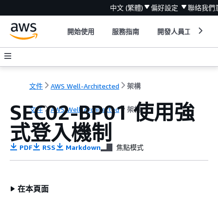
中文 (繁體)
偏好設定
聯絡我們
開始使用
服務指南
開發人員工具
文件
AWS Well-Architected
架構
SEC02-BP01 使用強
文件
AWS Well-Architected
架構
式登入機制
PDF
RSS
Markdown
焦點模式
在本頁面