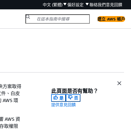
中文 (繁體)
偏好設定
聯絡我們
意見回饋
建立 AWS 帳戶
決方案取得
此頁面是否有幫助？
文件、白皮
是
否
AWS 環
提供意見回饋
AWS 資
能存取權限