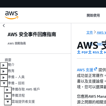
開始使用
文件
AWS W
AWS 安全事件回應指南
AWS
文件
AWS W
AWS 技術指南
PDF
RSS
M
摘要
簡介
AWS 支援
提供
教育
成功並正常運作。
準備 – 人員
書以及支援論壇。
準備 – 技術
境，您可以選擇最
準備存取 AWS 帳戶
準備流程
您應將AWS Mana
雲端提供者支援
源之問題的相關支援