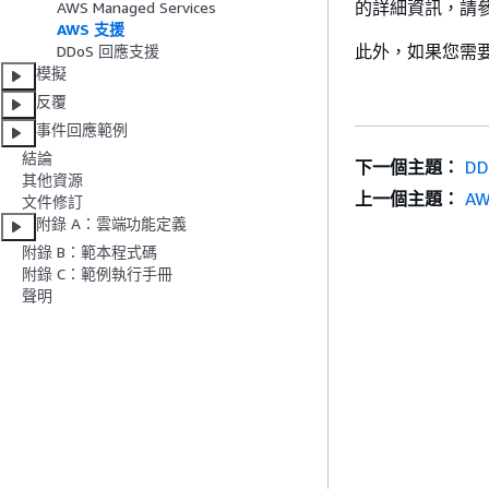
的詳細資訊，請
AWS Managed Services
AWS 支援
此外，如果您需要報
DDoS 回應支援
模擬
反覆
事件回應範例
結論
下一個主題：
D
其他資源
上一個主題：
AW
文件修訂
附錄 A：雲端功能定義
附錄 B：範本程式碼
附錄 C：範例執行手冊
聲明