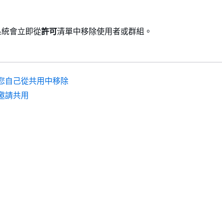
系統會立即從
許可
清單中移除使用者或群組。
您自己從共用中移除
邀請共用