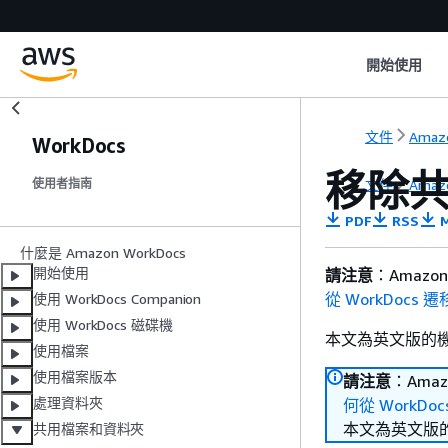
開始使用
文件
Amaz
WorkDocs
移除
文件
Amaz
使用者指南
PDF
RSS
M
什麼是 Amazon WorkDocs
開始使用
請注意
：Amaz
從 WorkDocs 
使用 WorkDocs Companion
使用 WorkDocs 磁碟機
本文為英文版的
使用檔案
使用檔案版本
請注意
：Ama
處理資料夾
何從 WorkDo
本文為英文版
共用檔案和資料夾