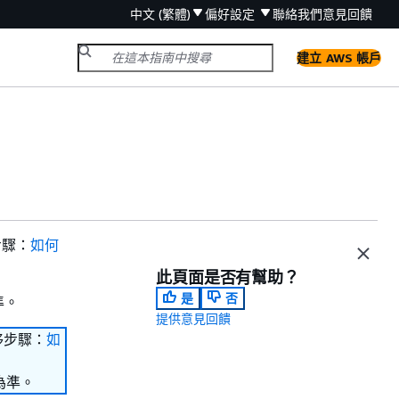
中文 (繁體)
偏好設定
聯絡我們
意見回饋
建立 AWS 帳戶
步驟：
如何
此頁面是否有幫助？
是
否
準。
提供意見回饋
移步驟：
如
為準。