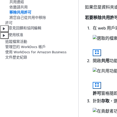
共用連結
如果您是資料夾
依邀請共用
移除共用許可
若要移除共用許
將您自己從共用中移除
許可
在 web 
意見回饋和協同編輯
使用核准
追蹤檔案活動
管理您的 WorkDocs 帳戶
使用 WorkDocs for Amazon Business
文件歷史紀錄
開啟
共用
功
許可
窗格隨
針對
存取
，