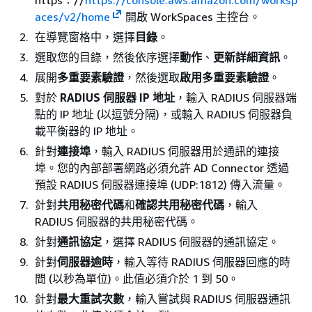
https：//
https://console.aws.amazon.com/worksp
aces/v2/home
開啟 WorkSpaces 主控台。
在導覽窗格中，選擇
目錄
。
選取您的目錄，然後依序選擇
動作
、
更新詳細資訊
。
展開
多重要素驗證
，然後選取
啟用多重要素驗證
。
對於
RADIUS 伺服器 IP 地址
，輸入 RADIUS 伺服器端
點的 IP 地址 (以逗號分隔)，或輸入 RADIUS 伺服器負
載平衡器的 IP 地址。
針對
連接埠
，輸入 RADIUS 伺服器用於通訊的連接
埠。您的內部部署網路必須允許 AD Connector 透過
預設 RADIUS 伺服器連接埠 (UDP:1812) 傳入流量。
針對
共用秘密代碼
和
確認共用秘密代碼
，輸入
RADIUS 伺服器的共用秘密代碼。
針對
通訊協定
，選擇 RADIUS 伺服器的通訊協定。
針對
伺服器逾時
，輸入等待 RADIUS 伺服器回應的時
間 (以秒為單位)。此值必須介於 1 到 50。
針對
最大重試次數
，輸入嘗試與 RADIUS 伺服器通訊