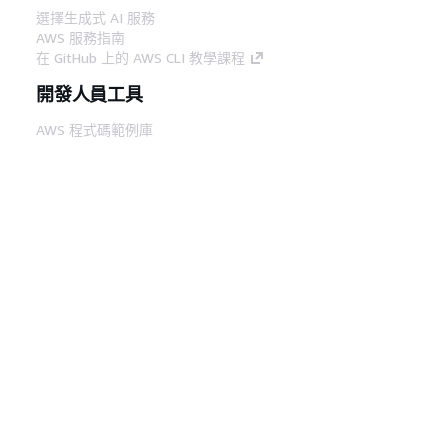
選擇生成式 AI 服務
AWS 服務指南
在 GitHub 上的 AWS CLI 教學課程
開發人員工具
AWS 程式碼範例庫
AWS CLI
AWS 建構家中心
AWS 開發人員工具部落格
實用的連結
下載 AWS 文件 MCP 伺服器
登入 AWS Console
AWS re:Post
隱私權
網站條款
Cookie 偏好設定
©
2026, Amazon Web Services, Inc.或其附屬公司。保留
中文 (繁體)
所有權利。