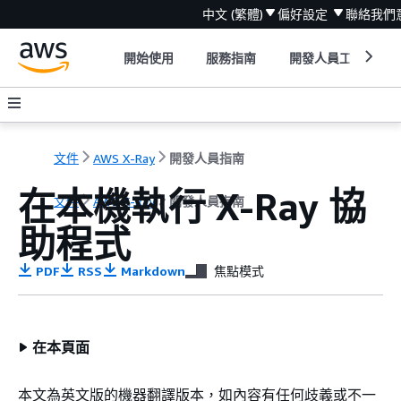
中文 (繁體)
偏好設定
聯絡我們
開始使用
服務指南
開發人員工具
文件
AWS X-Ray
開發人員指南
在本機執行 X-Ray 協
文件
AWS X-Ray
開發人員指南
助程式
PDF
RSS
Markdown
焦點模式
在本頁面
本文為英文版的機器翻譯版本，如內容有任何歧義或不一