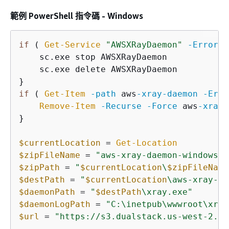
範例 PowerShell 指令碼 - Windows
if
 ( 
Get-Service
"AWSXRayDaemon"
-ErrorAc
    sc.exe stop AWSXRayDaemon

    sc.exe delete AWSXRayDaemon

if
 ( 
Get-Item
-path
 aws
-xray
-daemon
-Erro
Remove-Item
-Recurse
-Force
 aws
-xray
-
}

$currentLocation
 = 
Get-Location
$zipFileName
 = 
"aws-xray-daemon-windows-s
$zipPath
 = 
"
$currentLocation
\
$zipFileName
$destPath
 = 
"
$currentLocation
\aws-xray-da
$daemonPath
 = 
"
$destPath
\xray.exe"
$daemonLogPath
 = 
"C:\inetpub\wwwroot\xray
$url
 = 
"https://s3.dualstack.us-west-2.am