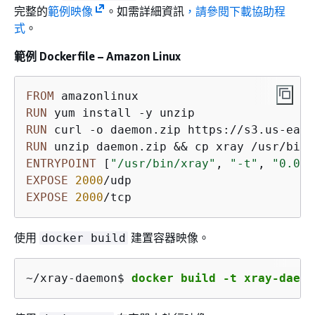
完整的
範例映像
。如需詳細資訊
，請參閱下載協助程
式
。
範例 Dockerfile – Amazon Linux
FROM
RUN
 yum install -y unzip
RUN
 curl -o daemon.zip https://s3.us-east
RUN
 unzip daemon.zip && cp xray /usr/bin/
ENTRYPOINT
 [
"/usr/bin/xray"
, 
"-t"
, 
"0.0.0
EXPOSE
2000
EXPOSE
2000
/tcp
使用
建置容器映像。
docker build
~/xray-daemon$ 
docker build -t xray-daemo