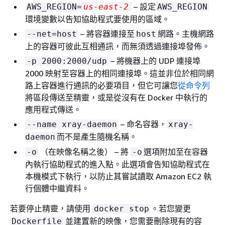
– 設定
AWS_REGION=
us-east-2
AWS_REGION
環境變數以告知協助程式要使用的區域。
– 將容器連接至
網路。主機網路
--net=host
host
上的容器可彼此互相通訊，而無須透過連接埠發佈。
– 將機器上的 UDP 連接埠
-p 2000:2000/udp
2000 映射至容器上的相同連接埠。這並非位於相同網
路上容器進行通訊的必要項目，但它可讓您
從命令列
將區段傳送至精靈，或是從沒有在 Docker 中執行的
應用程式傳送。
– 命名容器，
--name xray-daemon
xray-
而不是產生隨機名稱。
daemon
（在映像名稱之後） – 將
選項附加至在容器
-o
-o
內執行協助程式的進入點。此選項會告知協助程式在
本機模式下執行，以防止其嘗試讀取 Amazon EC2 執
行個體中繼資料。
若要停止精靈，請使用
。若您變更
docker stop
並建置新的映像，您需要刪除現有的容
Dockerfile