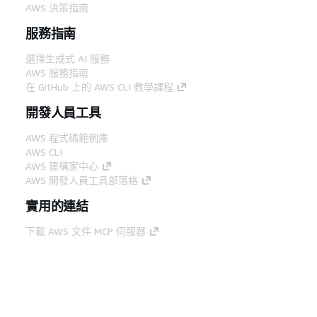
AWS 決策指南
服務指南
選擇生成式 AI 服務
AWS 服務指南
在 GitHub 上的 AWS CLI 教學課程
開發人員工具
AWS 程式碼範例庫
AWS CLI
AWS 建構家中心
AWS 開發人員工具部落格
實用的連結
下載 AWS 文件 MCP 伺服器
登入 AWS Console
AWS re:Post
隱私權
網站條款
Cookie 偏好設定
©
2026, Amazon Web Services, Inc.或其附屬公司。保留