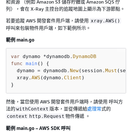
和資源 （例如 Amazon S3 儲存貯體或 Amazon SQS 佇
列），會在 X-Ray 主控台的追蹤地圖上顯示為下游節點。
若要追蹤 AWS 開發套件用戶端，請使用
xray.AWS()
呼叫來包裝物件用戶端，如下範例所示。
範例 main.go
var
 dynamo 
*
dynamodb.
DynamoDB
func
main
()
{
  dynamo 
=
 dynamodb.
New
(session.
Must
(sess
  xray.
AWS
(dynamo.
Client
)

}
然後，當您使用 AWS 開發套件用戶端時，請使用 呼叫方
法的
版本，並從傳遞給
處理常
式的
withContext
物件傳遞 。
context
http.Request
範例 main.go – AWS SDK 呼叫