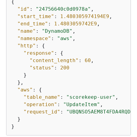
{
"id"
: 
"24756640c0d0978a"
,

"start_time"
: 
1.480305974194E9
,

"end_time"
: 
1.4803059742E9
,

"name"
: 
"DynamoDB"
,

"namespace"
: 
"aws"
,

"http"
: 
{
"response"
: 
{
"content_length"
: 
60
,

"status"
: 
200
    }

  },

"aws"
: 
{
"table_name"
: 
"scorekeep-user"
,

"operation"
: 
"UpdateItem"
,

"request_id"
: 
"UBQNSO5AEM8T4FDA4RQDEB
  }

}