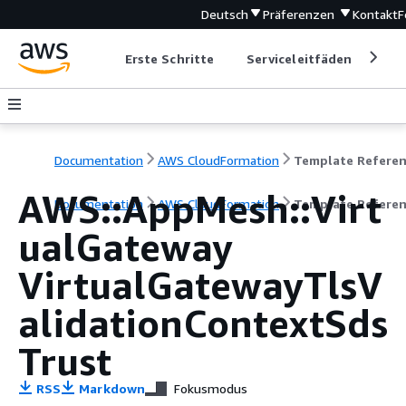
Deutsch
Präferenzen
Kontakt
F
Erste Schritte
Serviceleitfäden
Ent
Documentation
AWS CloudFormation
Template Refere
AWS::AppMesh::Virt
Documentation
AWS CloudFormation
Template Refere
ualGateway
VirtualGatewayTlsV
alidationContextSds
Trust
RSS
Markdown
Fokusmodus