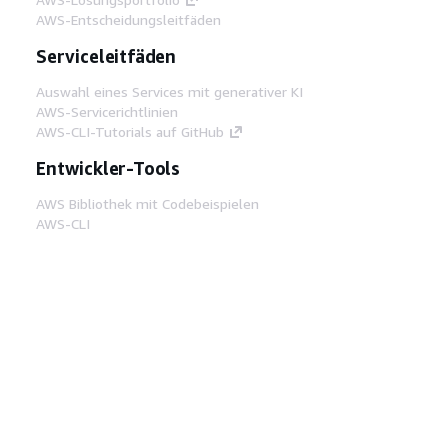
AWS-Entscheidungsleitfäden
Serviceleitfäden
Auswahl eines Services mit generativer KI
AWS-Servicerichtlinien
AWS-CLI-Tutorials auf GitHub
Entwickler-Tools
AWS Bibliothek mit Codebeispielen
AWS-CLI
AWS Builder Center
AWS-Entwickler-Tools Blog
Hilfreiche Links
AWS Documentation MCP Server
herunterladen
Melden Sie sich bei der AWS-Konsole an
AWS re:Post