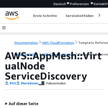
Deutsch
Präferenzen
Kontakt
F
Erste Schritte
Serviceleitfäden
Ent
Documentation
AWS CloudFormation
Template Refere
AWS::AppMesh::Virt
Documentation
AWS CloudFormation
Template Refere
ualNode
ServiceDiscovery
RSS
Markdown
Fokusmodus
Auf dieser Seite