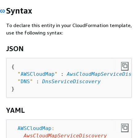
Syntax
To declare this entity in your CloudFormation template,
use the following syntax:
JSON
{
"
AWSCloudMap
"
 : 
AwsCloudMapServiceDisco
"
DNS
"
 : 
DnsServiceDiscovery
YAML
AWSCloudMap
:
AwsCloudMapServiceDiscovery