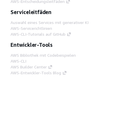
AWS-Entscheidungsleitfäden
Serviceleitfäden
Auswahl eines Services mit generativer KI
AWS-Servicerichtlinien
AWS-CLI-Tutorials auf GitHub
Entwickler-Tools
AWS Bibliothek mit Codebeispielen
AWS-CLI
AWS Builder Center
AWS-Entwickler-Tools Blog
Hilfreiche Links
AWS Documentation MCP Server
herunterladen
Melden Sie sich bei der AWS-Konsole an
AWS re:Post
Datenschutz
Nutzungsbedingungen für die