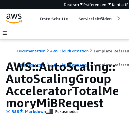
Deutsch
Präferenzen
Kontakt
F
Erste Schritte
Serviceleitfäden
Ent
Documentation
AWS CloudFormation
Template Refere
AWS::AutoScaling::
Documentation
AWS CloudFormation
Template Refere
AutoScalingGroup
AcceleratorTotalMe
moryMiBRequest
RSS
Markdown
Fokusmodus