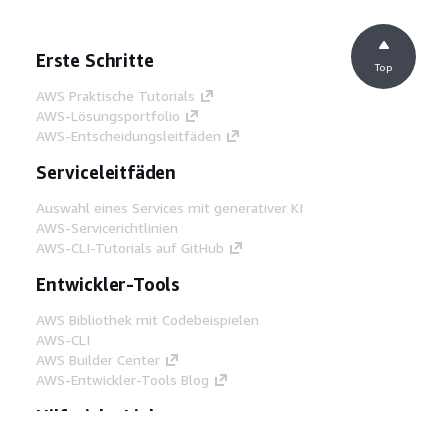
Erste Schritte
Top
AWS Praktische Tutorials
AWS-Lösungsportfolio
AWS-Entscheidungsleitfäden
Serviceleitfäden
Auswahl eines Services mit generativer KI
AWS-Servicerichtlinien
AWS-CLI-Tutorials auf GitHub
Entwickler-Tools
AWS Bibliothek mit Codebeispielen
AWS-CLI
AWS Builder Center
AWS-Entwickler-Tools Blog
Hilfreiche Links