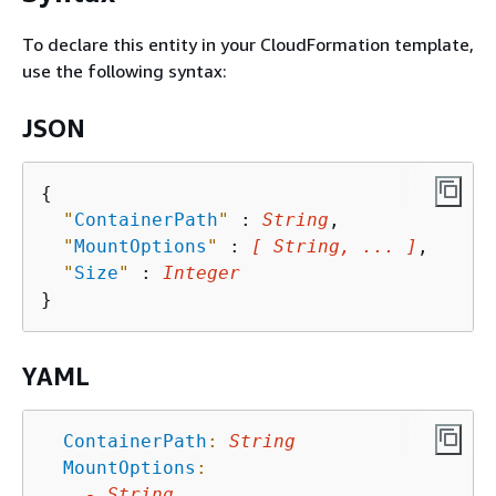
To declare this entity in your CloudFormation template,
use the following syntax:
JSON
{
"
ContainerPath
"
 : 
String
,

"
MountOptions
"
 : 
[ String, ... ]
,

"
Size
"
 : 
Integer
YAML
ContainerPath
:
String
MountOptions
:
-
String