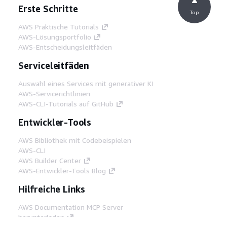
Erste Schritte
Top
AWS Praktische Tutorials
AWS-Lösungsportfolio
AWS-Entscheidungsleitfäden
Serviceleitfäden
Auswahl eines Services mit generativer KI
AWS-Servicerichtlinien
AWS-CLI-Tutorials auf GitHub
Entwickler-Tools
AWS Bibliothek mit Codebeispielen
AWS-CLI
AWS Builder Center
AWS-Entwickler-Tools Blog
Hilfreiche Links
AWS Documentation MCP Server
herunterladen