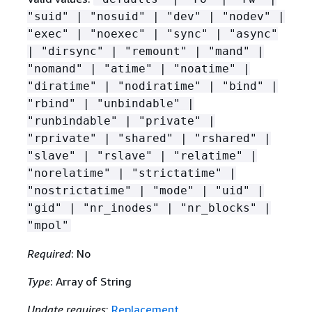
"suid" | "nosuid" | "dev" | "nodev" |
"exec" | "noexec" | "sync" | "async"
| "dirsync" | "remount" | "mand" |
"nomand" | "atime" | "noatime" |
"diratime" | "nodiratime" | "bind" |
"rbind" | "unbindable" |
"runbindable" | "private" |
"rprivate" | "shared" | "rshared" |
"slave" | "rslave" | "relatime" |
"norelatime" | "strictatime" |
"nostrictatime" | "mode" | "uid" |
"gid" | "nr_inodes" | "nr_blocks" |
"mpol"
Required
: No
Type
: Array of String
Update requires
:
Replacement