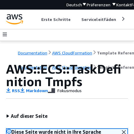
Deutsch
Präferenzen
Kontakt
F
Erste Schritte
Serviceleitfäden
Ent
Documentation
AWS CloudFormation
Template Refere
AWS::ECS::TaskDefi
Documentation
AWS CloudFormation
Template Refere
nition Tmpfs
RSS
Markdown
Fokusmodus
Auf dieser Seite
Diese Seite wurde nicht in Ihre Sprache