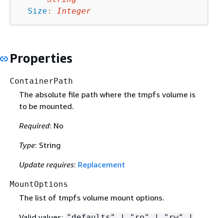
Size
:
Integer
Properties
ContainerPath
The absolute file path where the tmpfs volume is
to be mounted.
Required
: No
Type
: String
Update requires
:
Replacement
MountOptions
The list of tmpfs volume mount options.
Valid values:
"defaults" | "ro" | "rw" |