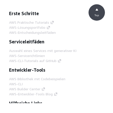
Erste Schritte
Top
AWS Praktische Tutorials
AWS-Lösungsportfolio
AWS-Entscheidungsleitfäden
Serviceleitfäden
Auswahl eines Services mit generativer KI
AWS-Servicerichtlinien
AWS-CLI-Tutorials auf GitHub
Entwickler-Tools
AWS Bibliothek mit Codebeispielen
AWS-CLI
AWS Builder Center
AWS-Entwickler-Tools Blog
Hilfreiche Links
AWS Documentation MCP Server