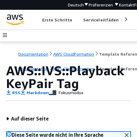
Deutsch
Präferenzen
Kontakt
F
Erste Schritte
Serviceleitfäden
Ent
Documentation
AWS CloudFormation
Template Refere
AWS::IVS::Playback
Documentation
AWS CloudFormation
Template Refere
KeyPair Tag
RSS
Markdown
Fokusmodus
Auf dieser Seite
Diese Seite wurde nicht in Ihre Sprache