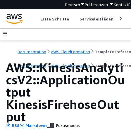
Deutsch
Präferenzen
Kontakt
F
Erste Schritte
Serviceleitfäden
Ent
Documentation
AWS CloudFormation
Template Refere
AWS::KinesisAnalyti
Documentation
AWS CloudFormation
Template Refere
csV2::ApplicationOu
tput
KinesisFirehoseOut
put
RSS
Markdown
Fokusmodus