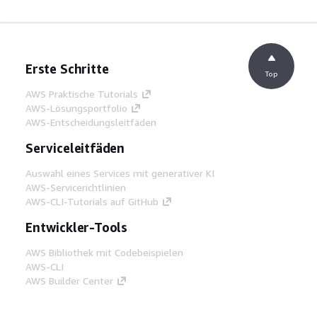
Erste Schritte
Top
AWS Praktische Tutorials
AWS-Lösungsportfolio
AWS-Entscheidungsleitfäden
Serviceleitfäden
Auswahl eines Services mit generativer KI
AWS-Servicerichtlinien
AWS-CLI-Tutorials auf GitHub
Entwickler-Tools
AWS Bibliothek mit Codebeispielen
AWS-CLI
AWS Builder Center
AWS-Entwickler-Tools Blog