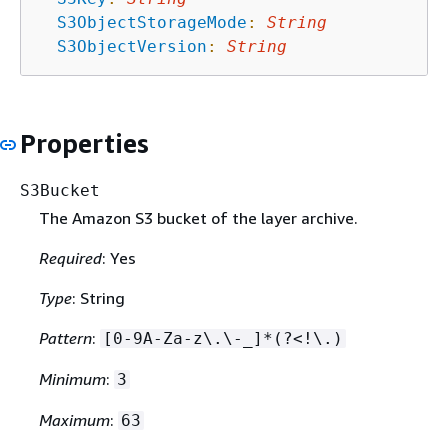
S3ObjectStorageMode
:
String
S3ObjectVersion
:
String
Properties
S3Bucket
The Amazon S3 bucket of the layer archive.
Required
: Yes
Type
: String
Pattern
:
[0-9A-Za-z\.\-_]*(?<!\.)
Minimum
:
3
Maximum
:
63