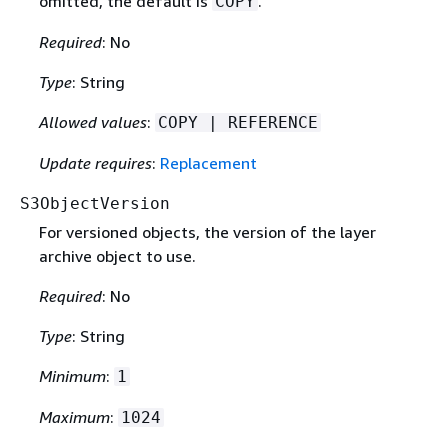
omitted, the default is
.
COPY
Required
: No
Type
: String
Allowed values
:
COPY | REFERENCE
Update requires
:
Replacement
S3ObjectVersion
For versioned objects, the version of the layer
archive object to use.
Required
: No
Type
: String
Minimum
:
1
Maximum
:
1024