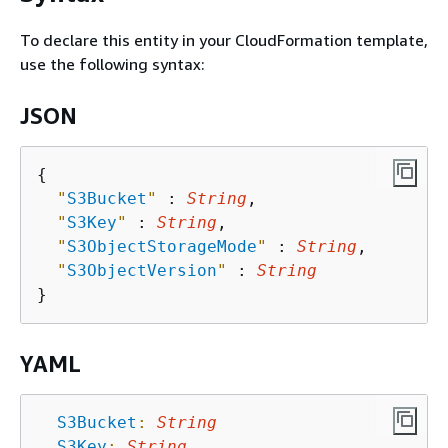
To declare this entity in your CloudFormation template,
use the following syntax:
JSON
{
"
S3Bucket
"
 : 
String
,

"
S3Key
"
 : 
String
,

"
S3ObjectStorageMode
"
 : 
String
,

"
S3ObjectVersion
"
 : 
String
YAML
S3Bucket
:
String
S3Key
:
String