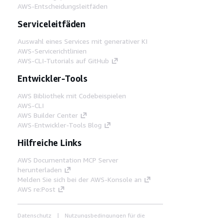
AWS-Entscheidungsleitfäden
Serviceleitfäden
Auswahl eines Services mit generativer KI
AWS-Servicerichtlinien
AWS-CLI-Tutorials auf GitHub
Entwickler-Tools
AWS Bibliothek mit Codebeispielen
AWS-CLI
AWS Builder Center
AWS-Entwickler-Tools Blog
Hilfreiche Links
AWS Documentation MCP Server
herunterladen
Melden Sie sich bei der AWS-Konsole an
AWS re:Post
Datenschutz
Nutzungsbedingungen für die