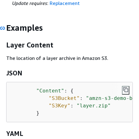
Update requires
:
Replacement
Examples
Layer Content
The location of a layer archive in Amazon S3.
JSON
"Content"
: 
{
"S3Bucket"
: 
"amzn-s3-demo-buc
"S3Key"
: 
"layer.zip"
        }
YAML