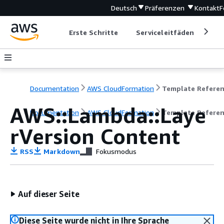
Deutsch
Präferenzen
Kontakt
F
Erste Schritte
Serviceleitfäden
Ent
Documentation
AWS CloudFormation
Template Refere
AWS::Lambda::Laye
Documentation
AWS CloudFormation
Template Refere
rVersion Content
RSS
Markdown
Fokusmodus
Auf dieser Seite
Diese Seite wurde nicht in Ihre Sprache